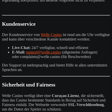
regelmäßig überprüfen, um aktuelle Angebote nicht zu verpassen.
Kundenservice
Der Kundenservice von
Welle Casino
ist rund um die Uhr verfügbar
und kann über verschiedene Kanäle kontaktiert werden:
Live-Chat:
24/7 verfügbar, schnell und effizient
E-Mail:
support@welle.casino
(allgemeine Anfragen)
oder complaints@welle.casino (für Beschwerden)
Der Support ist mehrsprachig und bietet Hilfe in allen unterstützten
Sprachen an.
Sicherheit und Fairness
Welle Casino verfügt über eine
Curaçao-Lizenz
, die sicherstellt,
dass das Casino bestimmte Standards in Bezug auf Sicherheit und
Fairness einhält. Die Webseite verwendet
SSL-Verschlüsselung
,
um die Daten der Spieler zu schützen.