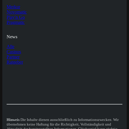
Merkur
Novomatic
Play'n Go
Pragmatic
News
Alle
Casinos
Partner
Ratgeber
Hinweis
Die Inhalte dienen ausschließlich zu Informationszwecken. Wir
übernehmen keine Haftung für die Richtigkeit, Vollständigkeit und
Aktualität der bereitgestellten Informationen. Glücksspiel kann süchtig