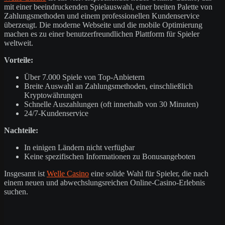
mit einer beeindruckenden Spielauswahl, einer breiten Palette von
Zahlungsmethoden und einem professionellen Kundenservice
überzeugt. Die moderne Webseite und die mobile Optimierung
machen es zu einer benutzerfreundlichen Plattform für Spieler
weltweit.
Vorteile:
Über 7.000 Spiele von Top-Anbietern
Breite Auswahl an Zahlungsmethoden, einschließlich
Kryptowährungen
Schnelle Auszahlungen (oft innerhalb von 30 Minuten)
24/7-Kundenservice
Nachteile:
In einigen Ländern nicht verfügbar
Keine spezifischen Informationen zu Bonusangeboten
Insgesamt ist
Welle Casino
eine solide Wahl für Spieler, die nach
einem neuen und abwechslungsreichen Online-Casino-Erlebnis
suchen.