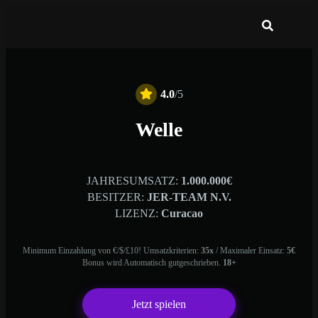
4.0
/5
Welle
JAHRESUMSATZ:
1.000.000€
BESITZER:
JER-TEAM N.V.
LIZENZ:
Curacao
Minimum Einzahlung von €/$/£10! Umsatzkriterien:
35x
/ Maximaler Einsatz:
5€
Bonus wird Automatisch gutgeschrieben.
18+
Jetzt spielen