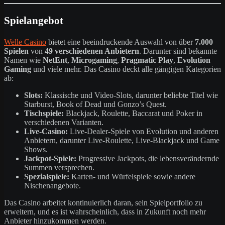
Spielangebot
Welle Casino
bietet eine beeindruckende Auswahl von über
7.000
Spielen
von
49 verschiedenen Anbietern
. Darunter sind bekannte
Namen wie
NetEnt
,
Microgaming
,
Pragmatic Play
,
Evolution
Gaming
und viele mehr. Das Casino deckt alle gängigen Kategorien
ab:
Slots:
Klassische und Video-Slots, darunter beliebte Titel wie
Starburst, Book of Dead und Gonzo’s Quest.
Tischspiele:
Blackjack, Roulette, Baccarat und Poker in
verschiedenen Varianten.
Live-Casino:
Live-Dealer-Spiele von Evolution und anderen
Anbietern, darunter Live-Roulette, Live-Blackjack und Game
Shows.
Jackpot-Spiele:
Progressive Jackpots, die lebensverändernde
Summen versprechen.
Spezialspiele:
Karten- und Würfelspiele sowie andere
Nischenangebote.
Das Casino arbeitet kontinuierlich daran, sein Spielportfolio zu
erweitern, und es ist wahrscheinlich, dass in Zukunft noch mehr
Anbieter hinzukommen werden.