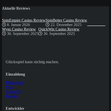
Aktuelle Reviews
SpinEmpire Casino Review
SpinBetter Casino Review
8. Januar 2026
22. Dezember 2025
Wyns Casino Review
QuickWin Casino Review
30. September 2025
30. September 2025
Glücksspiel kann süchtig machen.
Einzahlung
Mastercard
Visa
Apple Pay
Paysafe
Entwickler