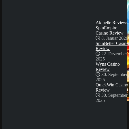
QuickWin Casino
Review
30. September
2025
Aktuelle Reviews
SpinEmpire
Casino Review
8. Januar 2026
SpinBetter Casino
Review
22. Dezember
2025
Wyns Casino
Review
30. September
2025
QuickWin Casino
Review
30. September
2025
Demo Spiel