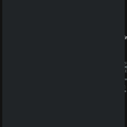
Prestige
SpinE
BESITZER:
JAHRES
Aurevia
10.000.0
IT
BESITZE
Group
GBL
LIZENZ:
Solution
Curacao
N.V.
LIZENZ:
Curacao