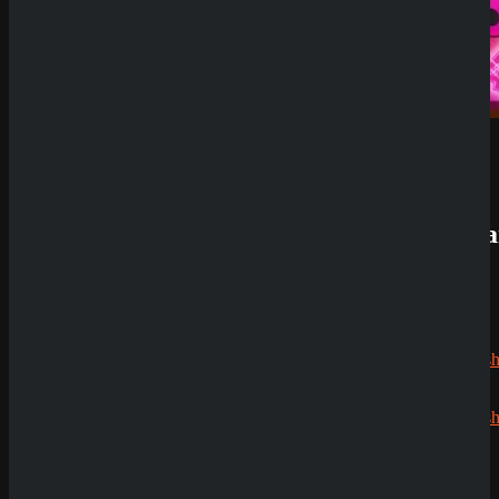
Review
QuickWin
Casino
Review
Betista
Casino
Review
Neueste
Kommenta
Alex
zu
Dazard
rami
zu
CryptoRus
Jens
zu
CryptoRush
200% bis
zu 2.500€
Silizi
zu