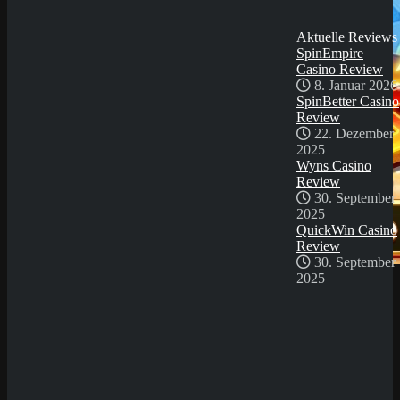
30. September
2025
Aktuelle Reviews
SpinEmpire
Casino Review
8. Januar 2026
SpinBetter Casino
Review
22. Dezember
2025
Wyns Casino
Review
30. September
2025
QuickWin Casino
Review
30. September
Demo Spiel
2025