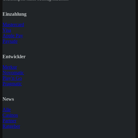
Einzahlung
Mastercard
Visa
Apple Pay
Paysafe
Entwickler
Merkur
Novomatic
Play'n Go
Pragmatic
News
Alle
Casinos
Partner
Ratgeber