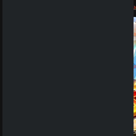
Jens
zu
Sicher dir einen 100% Bonus bis 500€ und spiele
CryptoRush
Ghost Sweep
200% bis
Try Our Featured Games
zu 2.500€
Silizi
zu
CryptoRush
200% bis
zu 2.500€
Robert99
zu
CryptoRush
200% bis
zu 2.500€
News
SpinEmpire Casino
Review
8. Januar 2026
SpinBetter Casino
Review
22. Dezember
2025
Wyns Casino Revie