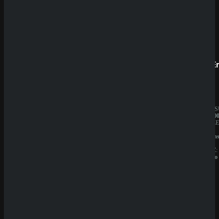
Prestige
SpinE
BESITZER:
JAHRES
Aurevia
10.000.0
IT
BESITZE
Group
GBL
LIZENZ:
Solution
Curacao
N.V.
LIZENZ:
Curacao