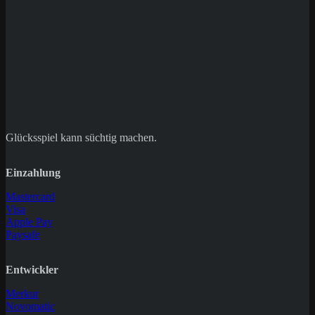
Save my name, email, and website in this
browser for the next time I comment.
Glücksspiel kann süchtig machen.
Einzahlung
Mastercard
Visa
Apple Pay
Paysafe
Entwickler
Merkur
Novomatic