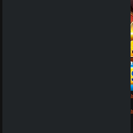
Review
QuickWin
Casino
Review
Betista
Casino
Review
Neueste
Kommenta
Alex
zu
Dazard
rami
zu
CryptoRus
Jens
zu
CryptoRush
200% bis
zu 2.500€
Silizi
zu