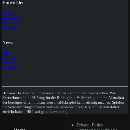
Entwickler
Merkur
Novomatic
Play'n Go
Pragmatic
News
Alle
Casinos
Partner
Ratgeber
Hinweis
Die Inhalte dienen ausschließlich zu Informationszwecken. Wir
übernehmen keine Haftung für die Richtigkeit, Vollständigkeit und Aktualität
der bereitgestellten Informationen. Glücksspiel kann süchtig machen. Spielen
Sie verantwortungsbewusst und nur, wenn Sie das gesetzliche Mindestalter
erreicht haben. Hilfe auf gambleaware.org
© Copyright 2024
Privacy Policy