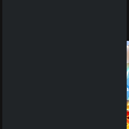
Review
SpinBetter
Casino
Review
Submit
Wyns
Sicher dir einen 100% Bonus bis 500€ und spiele
Casino
Master of Coins
Review
Try Our Featured Games
QuickWin
Casino
Review
Betista
Casino
Review
Neueste
Kommenta
Alex
zu
Dazard
rami
zu
CryptoRus