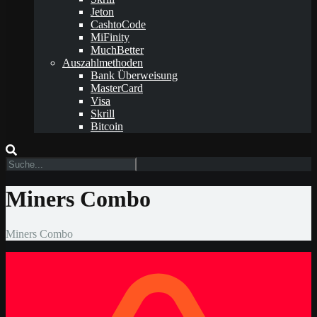
Jeton
CashtoCode
MiFinity
MuchBetter
Auszahlmethoden
Bank Überweisung
MasterCard
Visa
Skrill
Bitcoin
Miners Combo
Miners Combo