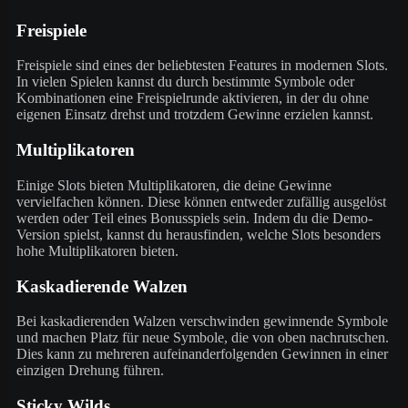
Freispiele
Freispiele sind eines der beliebtesten Features in modernen Slots.
In vielen Spielen kannst du durch bestimmte Symbole oder
Kombinationen eine Freispielrunde aktivieren, in der du ohne
eigenen Einsatz drehst und trotzdem Gewinne erzielen kannst.
Multiplikatoren
Einige Slots bieten Multiplikatoren, die deine Gewinne
vervielfachen können. Diese können entweder zufällig ausgelöst
werden oder Teil eines Bonusspiels sein. Indem du die Demo-
Version spielst, kannst du herausfinden, welche Slots besonders
hohe Multiplikatoren bieten.
Kaskadierende Walzen
Bei kaskadierenden Walzen verschwinden gewinnende Symbole
und machen Platz für neue Symbole, die von oben nachrutschen.
Dies kann zu mehreren aufeinanderfolgenden Gewinnen in einer
einzigen Drehung führen.
Sticky Wilds