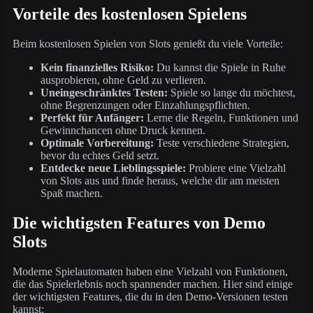
Vorteile des kostenlosen Spielens
Beim kostenlosen Spielen von Slots genießt du viele Vorteile:
Kein finanzielles Risiko:
Du kannst die Spiele in Ruhe
ausprobieren, ohne Geld zu verlieren.
Uneingeschränktes Testen:
Spiele so lange du möchtest,
ohne Begrenzungen oder Einzahlungspflichten.
Perfekt für Anfänger:
Lerne die Regeln, Funktionen und
Gewinnchancen ohne Druck kennen.
Optimale Vorbereitung:
Teste verschiedene Strategien,
bevor du echtes Geld setzt.
Entdecke neue Lieblingsspiele:
Probiere eine Vielzahl
von Slots aus und finde heraus, welche dir am meisten
Spaß machen.
Die wichtigsten Features von Demo
Slots
Moderne Spielautomaten haben eine Vielzahl von Funktionen,
die das Spielerlebnis noch spannender machen. Hier sind einige
der wichtigsten Features, die du in den Demo-Versionen testen
kannst: