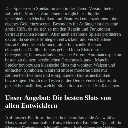
Das Spielen von Spielautomaten in der Demo-Version bietet
zahlreiche Vorteile. Zum einen ermöglicht es dir, die
verschiedenen Mechaniken und Features kennenzulernen, ohne
eigenes Geld einzusetzen. Besonders für Anfänger ist dies eine
große Hilfe, da sie sich so mit den Regeln und Funktionen
vertraut machen können. Aber auch erfahrene Spieler profitieren
davon, da sie neue Strategien entwickeln und verschiedene
Einsatzhöhen testen können, ohne finanzielle Risiken
einzugehen. Darüber hinaus geben Demo Slots dir die
Gelegenheit, herauszufinden, welche Art von Automatenspiel am
besten zu deinem persönlichen Geschmack passt. Manche
Spieler bevorzugen klassische Slots mit wenigen Walzen und
einfachen Symbolen, während andere moderne Slots mit
zahlreichen Features und komplizierten Bonusmechaniken
bevorzugen. Durch das Testen in der Demo-Version kannst du
gezielt herausfinden, welche Slots dir am meisten Spaß machen.
Unser Angebot: Die besten Slots von
allen Entwicklern
Auf unserer Plattform findest du eine umfassende Auswahl an
Slots von allen namhaften Entwicklern der Branche. Egal, ob du
Slots mit Freispielen, Multiplikatoren, kaskadierenden Walzen