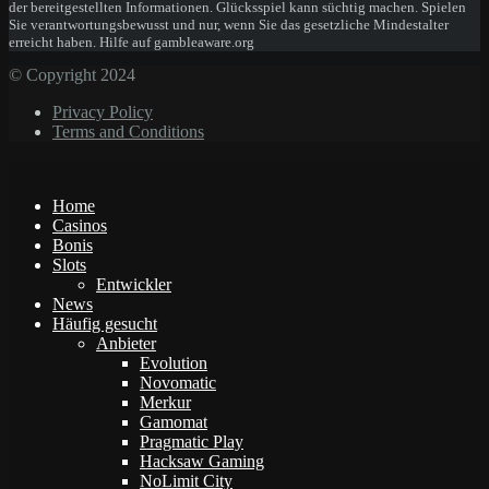
der bereitgestellten Informationen. Glücksspiel kann süchtig machen. Spielen
Sie verantwortungsbewusst und nur, wenn Sie das gesetzliche Mindestalter
erreicht haben. Hilfe auf gambleaware.org
© Copyright 2024
Privacy Policy
Terms and Conditions
Home
Casinos
Bonis
Slots
Entwickler
News
Häufig gesucht
Anbieter
Evolution
Novomatic
Merkur
Gamomat
Pragmatic Play
Hacksaw Gaming
NoLimit City