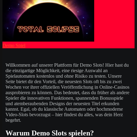
Demo Spiel
Willkommen auf unserer Plattform für Demo Slots! Hier hast du
die einzigartige Möglichkeit, eine riesige Auswahl an
Spielautomaten kostenlos und ohne Risiko zu testen. Unsere
Seite bietet dir den Vorteil, die neuesten Slots oft bis zu zwei
Wochen vor ihrer offiziellen Veröffentlichung in Online-Casinos
ausprobieren zu können. Das bedeutet, dass du früher als andere
Spieler die innovativen Funktionen, spannenden Bonusspiele
und atemberaubenden Designs der neuesten Titel erkunden
kannst. Egal, ob du klassische Automaten oder hochmoderne
Video-Slots bevorzugst – hier findest du alles, was dein Herz
begehrt.
Warum Demo Slots spielen?