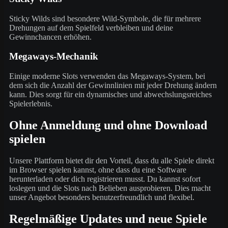
Sticky Wilds sind besondere Wild-Symbole, die für mehrere
Drehungen auf dem Spielfeld verbleiben und deine
Gewinnchancen erhöhen.
Megaways-Mechanik
Einige moderne Slots verwenden das Megaways-System, bei
dem sich die Anzahl der Gewinnlinien mit jeder Drehung ändern
kann. Dies sorgt für ein dynamisches und abwechslungsreiches
Spielerlebnis.
Ohne Anmeldung und ohne Download
spielen
Unsere Plattform bietet dir den Vorteil, dass du alle Spiele direkt
im Browser spielen kannst, ohne dass du eine Software
herunterladen oder dich registrieren musst. Du kannst sofort
loslegen und die Slots nach Belieben ausprobieren. Dies macht
unser Angebot besonders benutzerfreundlich und flexibel.
Regelmäßige Updates und neue Spiele