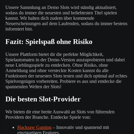
Unsere Sammlung an Demo Slots wird ständig aktualisiert,
sodass du immer die neuesten und beliebtesten Titel spielen
kannst. Wir halten dich zudem über kommende
Neuerscheinungen auf dem Laufenden, sodass du immer bestens
informiert bist.
Fazit: Spielspaß ohne Risiko
Unsere Plattform bietet dir die perfekte Möglichkeit,
Spielautomaten in der Demo-Version auszuprobieren und dabei
neue Lieblingsspiele zu entdecken. Ohne Risiko, ohne
Anmeldung und ohne versteckte Kosten kannst du alle
Funktionen der neuesten Slots testen und dich optimal auf echtes
Spielvergnügen vorbereiten. Probiere es aus und entdecke die
spannenden Welten der Slots!
Die besten Slot-Provider
Wir bieten dir eine breite Auswahl an Slots von führenden
Providern der Branche. Entdecke Spiele von:
Hacksaw Gaming
– Innovativ und spannend mit
einzigartigen Features.