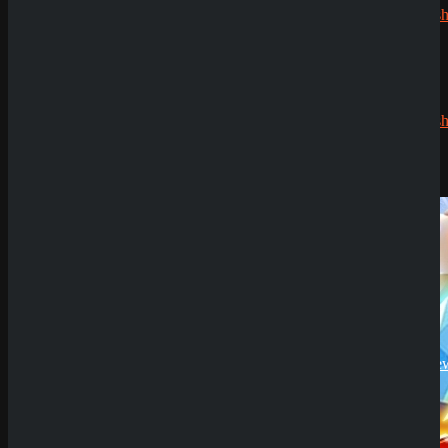
Having issues with
Olympus Gold Rush
?
CryptoRush
200% bis
zu 2.500€
Robert99
zu
CryptoRush
Submit
200% bis
Sicher dir einen 100% Bonus bis 500€ und spiele
zu 2.500€
Olympus Gold Rush
Try Our Featured Games
News
SpinEmpire Casino
Review
8. Januar 2026
SpinBetter Casino
Review
22. Dezember
2025
Wyns Casino Revie
30. September
2025
QuickWin Casino
Review