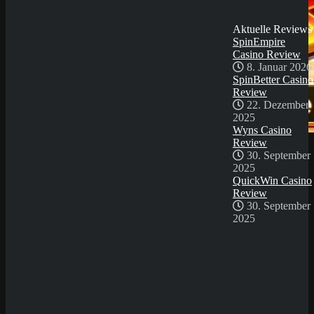
30. September
2025
Aktuelle Reviews
SpinEmpire
Casino Review
8. Januar 2026
SpinBetter Casino
Review
22. Dezember
2025
Wyns Casino
Demo Spiel
Review
30. September
2025
QuickWin Casino
Review
30. September
2025