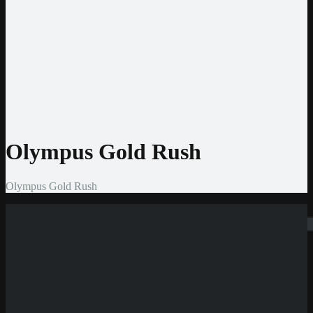
Jeton
CashtoCode
MiFinity
MuchBetter
Auszahlmethoden
Bank Überweisung
MasterCard
Visa
Skrill
Bitcoin
Olympus Gold Rush
Olympus Gold Rush
Suchen
Neue Casinos