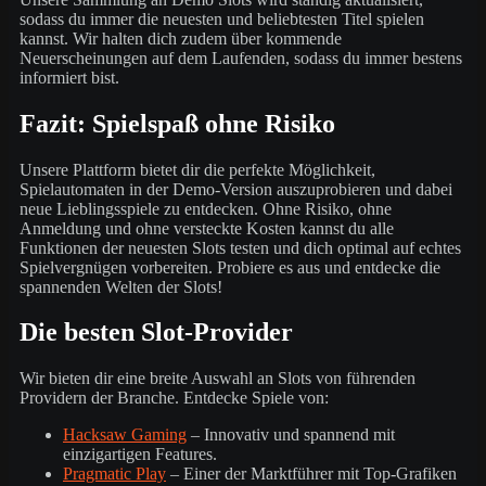
sodass du immer die neuesten und beliebtesten Titel spielen
kannst. Wir halten dich zudem über kommende
Neuerscheinungen auf dem Laufenden, sodass du immer bestens
informiert bist.
Fazit: Spielspaß ohne Risiko
Unsere Plattform bietet dir die perfekte Möglichkeit,
Spielautomaten in der Demo-Version auszuprobieren und dabei
neue Lieblingsspiele zu entdecken. Ohne Risiko, ohne
Anmeldung und ohne versteckte Kosten kannst du alle
Funktionen der neuesten Slots testen und dich optimal auf echtes
Spielvergnügen vorbereiten. Probiere es aus und entdecke die
spannenden Welten der Slots!
Die besten Slot-Provider
Wir bieten dir eine breite Auswahl an Slots von führenden
Providern der Branche. Entdecke Spiele von:
Hacksaw Gaming
– Innovativ und spannend mit
einzigartigen Features.
Pragmatic Play
– Einer der Marktführer mit Top-Grafiken