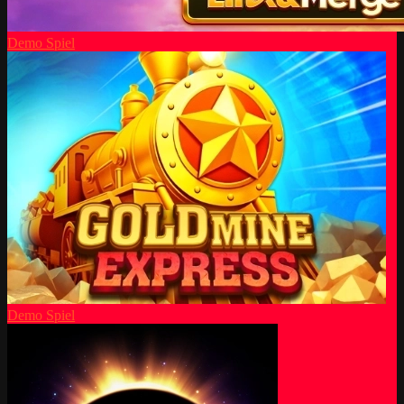
Demo Spiel
Demo Spiel