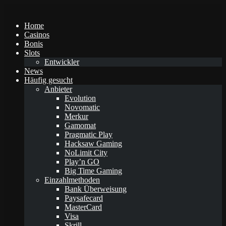
Home
Casinos
Bonis
Slots
Entwickler
News
Häufig gesucht
Anbieter
Evolution
Novomatic
Merkur
Gamomat
Pragmatic Play
Hacksaw Gaming
NoLimit City
Play’n GO
Big Time Gaming
Einzahlmethoden
Bank Überweisung
Paysafecard
MasterCard
Visa
Skrill