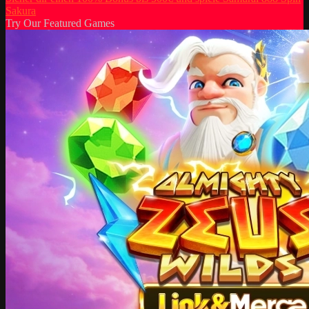
Sakura
Try Our Featured Games