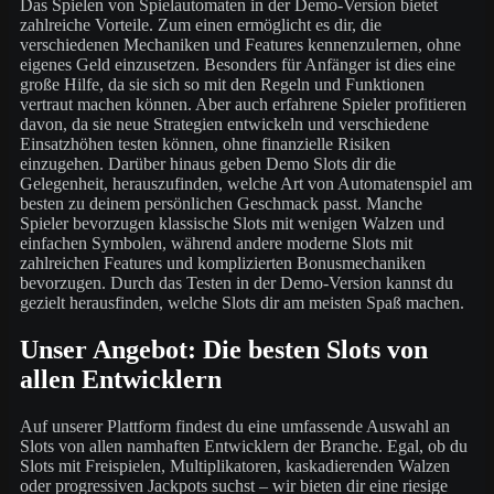
Das Spielen von Spielautomaten in der Demo-Version bietet
zahlreiche Vorteile. Zum einen ermöglicht es dir, die
verschiedenen Mechaniken und Features kennenzulernen, ohne
eigenes Geld einzusetzen. Besonders für Anfänger ist dies eine
große Hilfe, da sie sich so mit den Regeln und Funktionen
vertraut machen können. Aber auch erfahrene Spieler profitieren
davon, da sie neue Strategien entwickeln und verschiedene
Einsatzhöhen testen können, ohne finanzielle Risiken
einzugehen. Darüber hinaus geben Demo Slots dir die
Gelegenheit, herauszufinden, welche Art von Automatenspiel am
besten zu deinem persönlichen Geschmack passt. Manche
Spieler bevorzugen klassische Slots mit wenigen Walzen und
einfachen Symbolen, während andere moderne Slots mit
zahlreichen Features und komplizierten Bonusmechaniken
bevorzugen. Durch das Testen in der Demo-Version kannst du
gezielt herausfinden, welche Slots dir am meisten Spaß machen.
Unser Angebot: Die besten Slots von
allen Entwicklern
Auf unserer Plattform findest du eine umfassende Auswahl an
Slots von allen namhaften Entwicklern der Branche. Egal, ob du
Slots mit Freispielen, Multiplikatoren, kaskadierenden Walzen
oder progressiven Jackpots suchst – wir bieten dir eine riesige