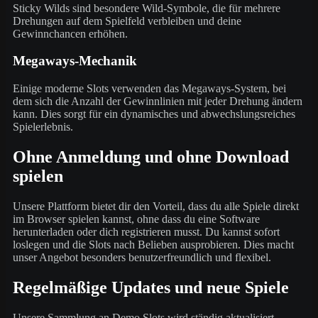
Sticky Wilds sind besondere Wild-Symbole, die für mehrere
Drehungen auf dem Spielfeld verbleiben und deine
Gewinnchancen erhöhen.
Megaways-Mechanik
Einige moderne Slots verwenden das Megaways-System, bei
dem sich die Anzahl der Gewinnlinien mit jeder Drehung ändern
kann. Dies sorgt für ein dynamisches und abwechslungsreiches
Spielerlebnis.
Ohne Anmeldung und ohne Download
spielen
Unsere Plattform bietet dir den Vorteil, dass du alle Spiele direkt
im Browser spielen kannst, ohne dass du eine Software
herunterladen oder dich registrieren musst. Du kannst sofort
loslegen und die Slots nach Belieben ausprobieren. Dies macht
unser Angebot besonders benutzerfreundlich und flexibel.
Regelmäßige Updates und neue Spiele
Unsere Sammlung an Demo Slots wird ständig aktualisiert,