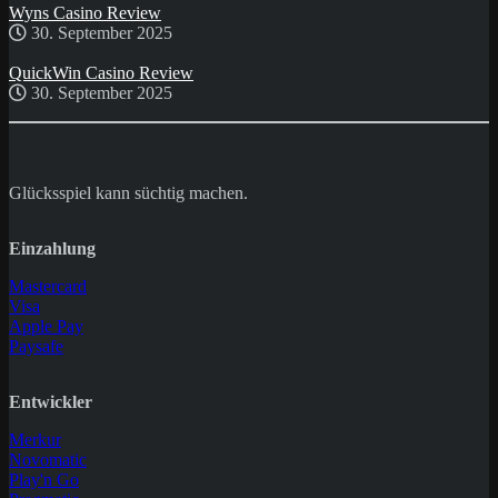
Wyns Casino Review
30. September 2025
QuickWin Casino Review
30. September 2025
Glücksspiel kann süchtig machen.
Einzahlung
Mastercard
Visa
Apple Pay
Paysafe
Entwickler
Merkur
Novomatic
Play'n Go