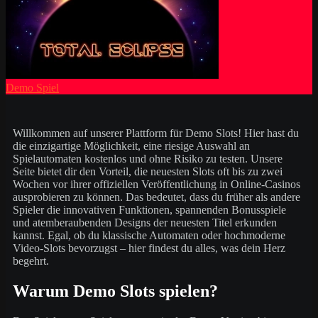
Demo Spiel
Willkommen auf unserer Plattform für Demo Slots! Hier hast du
die einzigartige Möglichkeit, eine riesige Auswahl an
Spielautomaten kostenlos und ohne Risiko zu testen. Unsere
Seite bietet dir den Vorteil, die neuesten Slots oft bis zu zwei
Wochen vor ihrer offiziellen Veröffentlichung in Online-Casinos
ausprobieren zu können. Das bedeutet, dass du früher als andere
Spieler die innovativen Funktionen, spannenden Bonusspiele
und atemberaubenden Designs der neuesten Titel erkunden
kannst. Egal, ob du klassische Automaten oder hochmoderne
Video-Slots bevorzugst – hier findest du alles, was dein Herz
begehrt.
Warum Demo Slots spielen?