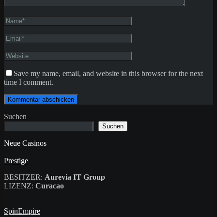
Save my name, email, and website in this browser for the next
time I comment.
Suchen
Suchen
Neue Casinos
Prestige
BESITZER:
Aurevia IT Group
LIZENZ:
Curacao
SpinEmpire