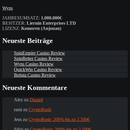
Wyns
JAHRESUMSATZ:
1.000.000€
BESITZER:
Liernin Enterprises LTD
LIZENZ:
Komoren (Anjouan)
Neueste Beiträge
SpinEmpire Casino Review
SpinBetter Casino Review
Wyns Casino Review
QuickWin Casino Review
Betista Casino Review
Neueste Kommentare
Alex
zu
Dazard
rami
zu
CryptoRush
Jens
zu
CryptoRush: 200% bis zu 2.500€
Silizi
zu
CryptoRush: 200% bis zu 2.500€