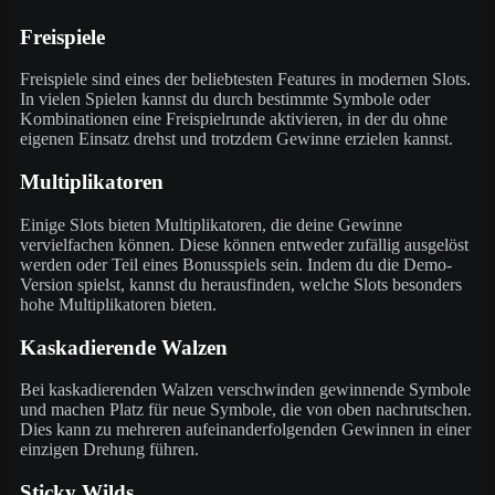
Freispiele
Freispiele sind eines der beliebtesten Features in modernen Slots.
In vielen Spielen kannst du durch bestimmte Symbole oder
Kombinationen eine Freispielrunde aktivieren, in der du ohne
eigenen Einsatz drehst und trotzdem Gewinne erzielen kannst.
Multiplikatoren
Einige Slots bieten Multiplikatoren, die deine Gewinne
vervielfachen können. Diese können entweder zufällig ausgelöst
werden oder Teil eines Bonusspiels sein. Indem du die Demo-
Version spielst, kannst du herausfinden, welche Slots besonders
hohe Multiplikatoren bieten.
Kaskadierende Walzen
Bei kaskadierenden Walzen verschwinden gewinnende Symbole
und machen Platz für neue Symbole, die von oben nachrutschen.
Dies kann zu mehreren aufeinanderfolgenden Gewinnen in einer
einzigen Drehung führen.
Sticky Wilds