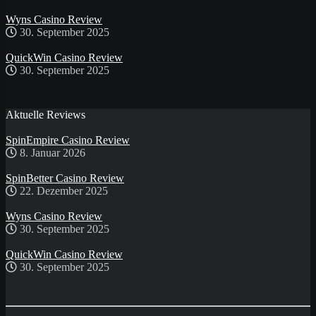
Wyns Casino Review
30. September 2025
QuickWin Casino Review
30. September 2025
Aktuelle Reviews
SpinEmpire Casino Review
8. Januar 2026
SpinBetter Casino Review
22. Dezember 2025
Wyns Casino Review
30. September 2025
QuickWin Casino Review
30. September 2025