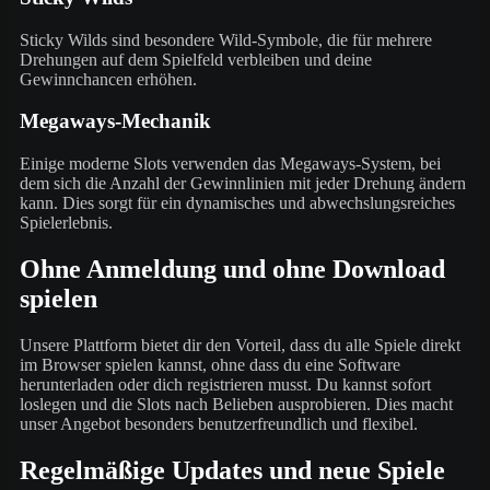
Sticky Wilds sind besondere Wild-Symbole, die für mehrere
Drehungen auf dem Spielfeld verbleiben und deine
Gewinnchancen erhöhen.
Megaways-Mechanik
Einige moderne Slots verwenden das Megaways-System, bei
dem sich die Anzahl der Gewinnlinien mit jeder Drehung ändern
kann. Dies sorgt für ein dynamisches und abwechslungsreiches
Spielerlebnis.
Ohne Anmeldung und ohne Download
spielen
Unsere Plattform bietet dir den Vorteil, dass du alle Spiele direkt
im Browser spielen kannst, ohne dass du eine Software
herunterladen oder dich registrieren musst. Du kannst sofort
loslegen und die Slots nach Belieben ausprobieren. Dies macht
unser Angebot besonders benutzerfreundlich und flexibel.
Regelmäßige Updates und neue Spiele