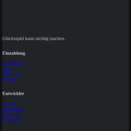
Glücksspiel kann süchtig machen.
Einzahlung
Mastercard
Visa
Apple Pay
Paysafe
Entwickler
Merkur
Novomatic
Play'n Go
Pragmatic