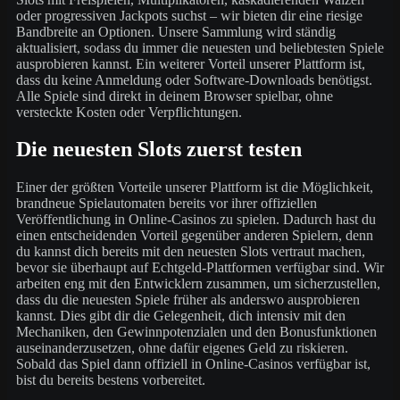
oder progressiven Jackpots suchst – wir bieten dir eine riesige
Bandbreite an Optionen. Unsere Sammlung wird ständig
aktualisiert, sodass du immer die neuesten und beliebtesten Spiele
ausprobieren kannst. Ein weiterer Vorteil unserer Plattform ist,
dass du keine Anmeldung oder Software-Downloads benötigst.
Alle Spiele sind direkt in deinem Browser spielbar, ohne
versteckte Kosten oder Verpflichtungen.
Die neuesten Slots zuerst testen
Einer der größten Vorteile unserer Plattform ist die Möglichkeit,
brandneue Spielautomaten bereits vor ihrer offiziellen
Veröffentlichung in Online-Casinos zu spielen. Dadurch hast du
einen entscheidenden Vorteil gegenüber anderen Spielern, denn
du kannst dich bereits mit den neuesten Slots vertraut machen,
bevor sie überhaupt auf Echtgeld-Plattformen verfügbar sind. Wir
arbeiten eng mit den Entwicklern zusammen, um sicherzustellen,
dass du die neuesten Spiele früher als anderswo ausprobieren
kannst. Dies gibt dir die Gelegenheit, dich intensiv mit den
Mechaniken, den Gewinnpotenzialen und den Bonusfunktionen
auseinanderzusetzen, ohne dafür eigenes Geld zu riskieren.
Sobald das Spiel dann offiziell in Online-Casinos verfügbar ist,
bist du bereits bestens vorbereitet.