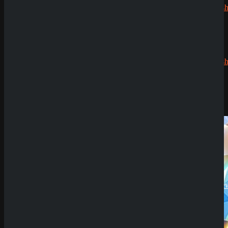
Demoversion
CryptoRush
200% bis
Having issues with
World Cup Legends
?
zu 2.500€
Robert99
zu
CryptoRush
200% bis
zu 2.500€
Submit
Sicher dir einen 100% Bonus bis 500€ und spiele
World Cup Legends
Try Our Featured Games
News
SpinEmpire Casino
Review
8. Januar 2026
SpinBetter Casino
Review
22. Dezember
2025
Wyns Casino Revie
30. September
2025
QuickWin Casino
Review