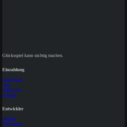
Save my name, email, and website in this
browser for the next time I comment.
Glücksspiel kann süchtig machen.
Einzahlung
Mastercard
Visa
Apple Pay
Paysafe
Entwickler
Merkur
Novomatic