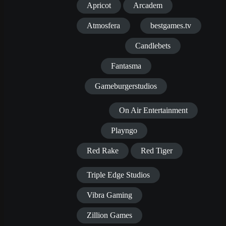
Apricot
Arcadem
Atmosfera
bestgames.tv
Candlebets
Fantasma
Gameburgerstudios
On Air Entertainment
Playngo
Red Rake
Red Tiger
Triple Edge Studios
Vibra Gaming
Zillion Games