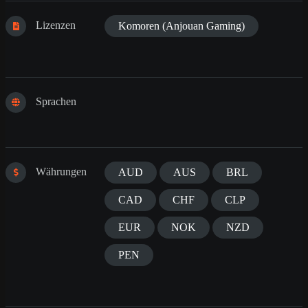
Lizenzen
Komoren (Anjouan Gaming)
Sprachen
Währungen
AUD
AUS
BRL
CAD
CHF
CLP
EUR
NOK
NZD
PEN