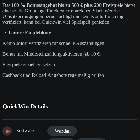
Das
100 % Bonusangebot bis zu 500 € plus 200 Freispiele
bietet
eine solide Grundlage für einen erfolgreichen Start. Wer die
Umsatzbedingungen berücksichtigt und sein Konto frühzeitig
verifiziert, kann bei Quickwin viel Spielspaß genießen.
📌
Unsere Empfehlung:
Konto sofort verifizieren für schnelle Auszahlungen
Bonus mit Mindesteinzahlung aktivieren (ab 10 €)
Freispiele gezielt einsetzen
Cashback und Reload-Angebote regelmäßig prüfen
QuickWin Details
Software
Wazdan