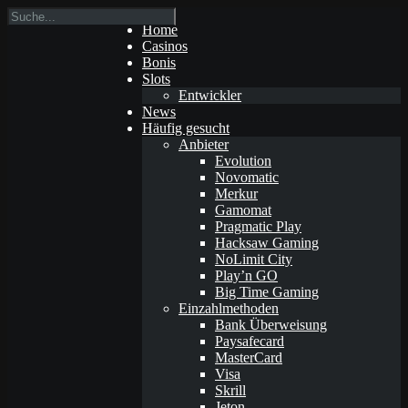
Home
Casinos
Bonis
Slots
Entwickler
News
Häufig gesucht
Anbieter
Evolution
Novomatic
Merkur
Gamomat
Pragmatic Play
Hacksaw Gaming
NoLimit City
Play’n GO
Big Time Gaming
Einzahlmethoden
Bank Überweisung
Paysafecard
MasterCard
Visa
Skrill
Jeton