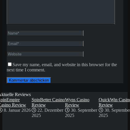
Save my name, email, and website in this browser for the
next time I comment.
Aktuelle Reviews
SpinEmpire
SpinBetter Casino
Wyns Casino
QuickWin Casin
Casino Review
Review
Review
Review
8. Januar 2026
22. Dezember
30. September
30. Septembe
2025
2025
2025