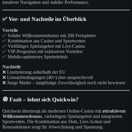
intuitiver Navigation und stabiler Performance.
✅
Vor- und Nachteile im Überblick
Vorteile
✅ Solider Willkommensbonus mit 200 Freispielen
✅ Kombination aus Casino und Sportwetten
✅ Vielfältiges Spielangebot mit Live-Casino
✅ VIP-Programm mit exklusiven Vorteilen
✅ Mobile-optimiertes Spielerlebnis
Nachteile
❌ Lizenzierung außerhalb der EU
❌ Umsatzbedingungen (40×) eher anspruchsvoll
❌ Junge Marke – langfristige Zuverlässigkeit noch nicht bewiesen
🧭
Fazit – lohnt sich Quickwin?
Quickwin überzeugt als modernes Online-Casino mit
attraktivem
Willkommensbonus
, vielseitigem Spielangebot und integrierten
Sportwetten. Die Kombination aus Slots, Live-Action und
Bonusaktionen sorgt für Abwechslung und Spannung.