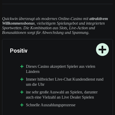
Quickwin überzeugt als modernes Online-Casino mit
attraktivem
Willkommensbonus
, vielseitigem Spielangebot und integrierten
Sportwetten. Die Kombination aus Slots, Live-Action und
Bonusaktionen sorgt für Abwechslung und Spannung.
Positiv
Dieses Casino akzeptiert Spieler aus vielen
Ländern
Immer hilfreicher Live-Chat Kundendienst rund
um die Uhr
ine sehr große Auswahl an Spielen, darunter
auch eine Vielzahl an Live Dealer Spielen
Schnelle Auszahlungsprozesse