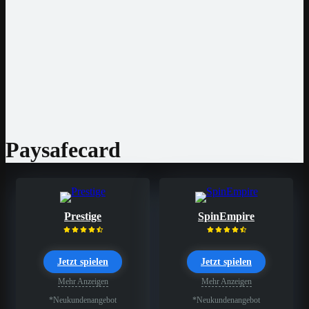
Jeton
CashtoCode
MiFinity
MuchBetter
Auszahlmethoden
Bank Überweisung
MasterCard
Visa
Skrill
Bitcoin
Paysafecard
Prestige
SpinEmpire
Jetzt spielen
Jetzt spielen
Mehr Anzeigen
Mehr Anzeigen
*Neukundenangebot
*Neukundenangebot