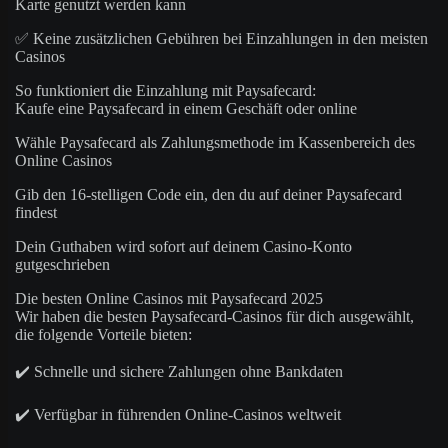
Karte genutzt werden kann
✅ Keine zusätzlichen Gebühren bei Einzahlungen in den meisten
Casinos
So funktioniert die Einzahlung mit Paysafecard:
Kaufe eine Paysafecard in einem Geschäft oder online
Wähle Paysafecard als Zahlungsmethode im Kassenbereich des
Online Casinos
Gib den 16-stelligen Code ein, den du auf deiner Paysafecard
findest
Dein Guthaben wird sofort auf deinem Casino-Konto
gutgeschrieben
Die besten Online Casinos mit Paysafecard 2025
Wir haben die besten Paysafecard-Casinos für dich ausgewählt,
die folgende Vorteile bieten:
✔️ Schnelle und sichere Zahlungen ohne Bankdaten
✔️ Verfügbar in führenden Online-Casinos weltweit