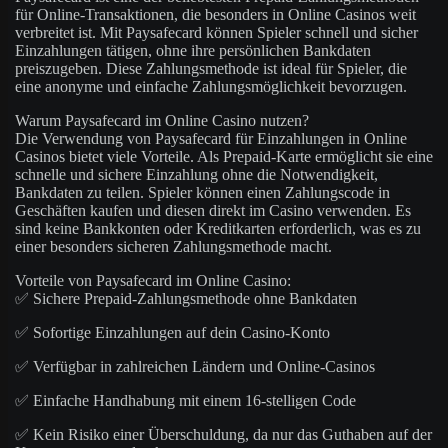
für Online-Transaktionen, die besonders in Online Casinos weit
verbreitet ist. Mit Paysafecard können Spieler schnell und sicher
Einzahlungen tätigen, ohne ihre persönlichen Bankdaten
preiszugeben. Diese Zahlungsmethode ist ideal für Spieler, die
eine anonyme und einfache Zahlungsmöglichkeit bevorzugen.
Warum Paysafecard im Online Casino nutzen?
Die Verwendung von Paysafecard für Einzahlungen in Online
Casinos bietet viele Vorteile. Als Prepaid-Karte ermöglicht sie eine
schnelle und sichere Einzahlung ohne die Notwendigkeit,
Bankdaten zu teilen. Spieler können einen Zahlungscode in
Geschäften kaufen und diesen direkt im Casino verwenden. Es
sind keine Bankkonten oder Kreditkarten erforderlich, was es zu
einer besonders sicheren Zahlungsmethode macht.
Vorteile von Paysafecard im Online Casino:
✅ Sichere Prepaid-Zahlungsmethode ohne Bankdaten
✅ Sofortige Einzahlungen auf dein Casino-Konto
✅ Verfügbar in zahlreichen Ländern und Online-Casinos
✅ Einfache Handhabung mit einem 16-stelligen Code
✅ Kein Risiko einer Überschuldung, da nur das Guthaben auf der