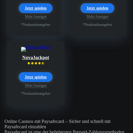
Jetzt spielen
Jetzt spielen
Mehr Anzeigen
Mehr Anzeigen
*Neukundenangebot
*Neukundenangebot
NovaJackpot
Jetzt spielen
Mehr Anzeigen
*Neukundenangebot
Online Casinos mit Paysafecard – Sicher und schnell mit
Paysafecard einzahlen
Paysafecard ist eine der beliebtesten Prepaid-Zahlungsmethoden