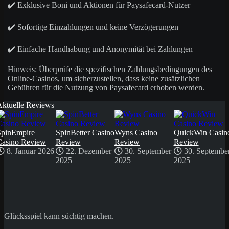
✔️ Exklusive Boni und Aktionen für Paysafecard-Nutzer
✔️ Sofortige Einzahlungen und keine Verzögerungen
✔️ Einfache Handhabung und Anonymität bei Zahlungen
Hinweis: Überprüfe die spezifischen Zahlungsbedingungen des
Online-Casinos, um sicherzustellen, dass keine zusätzlichen
Gebühren für die Nutzung von Paysafecard erhoben werden.
Aktuelle Reviews
SpinEmpire
SpinBetter Casino
Wyns Casino
QuickWin Casin
Casino Review
Review
Review
Review
8. Januar 2026
22. Dezember
30. September
30. Septembe
2025
2025
2025
Glücksspiel kann süchtig machen.