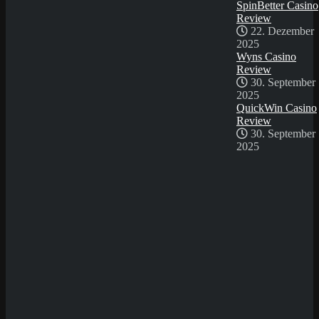
SpinBetter Casino
regelmäßig wiederkehrende Aktionen, die sich
Review
besonders für aktive Spieler lohnen.
22. Dezember
2025
Mittwoch Bonus
Wyns Casino
Review
Jeden Mittwoch können Spieler einen
35 %
30. September
Bonus bis zu 150 EUR
beanspruchen. Dieser
2025
Bonus eignet sich ideal, um die Wochenmitte mit
QuickWin Casino
zusätzlichem Spielguthaben zu versüßen.
Review
30. September
Weekend Bonus am Sonntag
2025
Am Sonntag bietet
SpinEmpire
einen
50 % Bonus
bis zu 50 EUR sowie 5 Münzen
. Dieser Bonus ist
perfekt für entspannte Casino-Sessions am
Wochenende.
Loyalitätsprogramm &
Cashback bei SpinEmpire
Ein weiteres Highlight ist das
Loyalitätsprogramm
des Casinos. Spieler