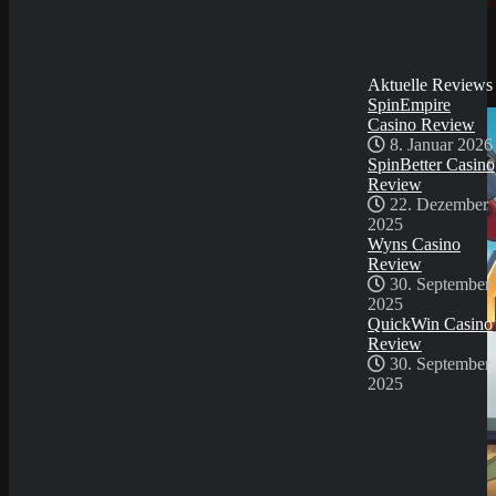
QuickWin Casino
Demo Spiel
Review
30. September
Digger’s Dough
2025
Aktuelle Reviews
Relax Gaming
SpinEmpire
Casino Review
8. Januar 2026
SpinBetter Casino
Review
22. Dezember
2025
Wyns Casino
Review
30. September
2025
QuickWin Casino
Review
30. September
2025