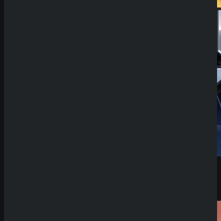
Demo Spiel
Guitar Quest
Relax Gaming