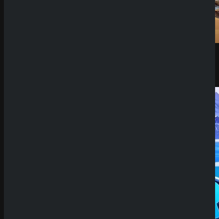
Demo Spiel
Iron Bank 2
Relax Gaming