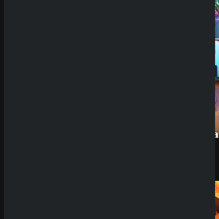
SpinBetter
Casino
Review
Wyns
Casino
Review
QuickWin
Casino
Review
Betista
Casino
Review
Neueste
Kommenta
Demo Spiel
Alex
zu
AgroCulture
Dazard
Relax Gaming
rami
zu
CryptoRus
Jens
zu
CryptoRush