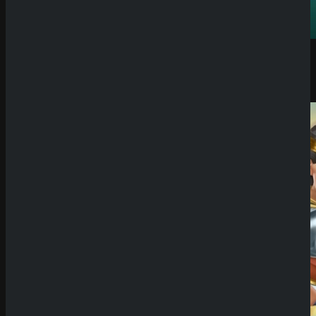
Demo Spiel
Beast Gains
Relax Gaming