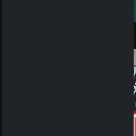
Demo Spiel
Treasure Tumble Dream Drop
Relax Gaming