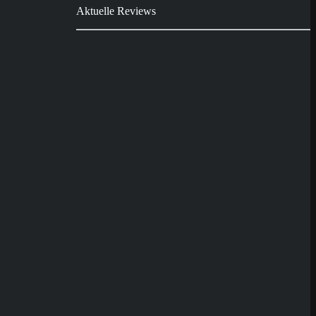
Aktuelle Reviews