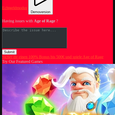
Echtgeldmodus
Demoversion
Having issues with
Age of Rage
?
Submit
Sicher dir einen 100% Bonus bis 500€ und spiele Age of Rage
Try Our Featured Games