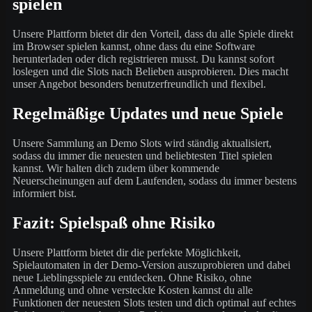
spielen
Unsere Plattform bietet dir den Vorteil, dass du alle Spiele direkt
im Browser spielen kannst, ohne dass du eine Software
herunterladen oder dich registrieren musst. Du kannst sofort
loslegen und die Slots nach Belieben ausprobieren. Dies macht
unser Angebot besonders benutzerfreundlich und flexibel.
Regelmäßige Updates und neue Spiele
Unsere Sammlung an Demo Slots wird ständig aktualisiert,
sodass du immer die neuesten und beliebtesten Titel spielen
kannst. Wir halten dich zudem über kommende
Neuerscheinungen auf dem Laufenden, sodass du immer bestens
informiert bist.
Fazit: Spielspaß ohne Risiko
Unsere Plattform bietet dir die perfekte Möglichkeit,
Spielautomaten in der Demo-Version auszuprobieren und dabei
neue Lieblingsspiele zu entdecken. Ohne Risiko, ohne
Anmeldung und ohne versteckte Kosten kannst du alle
Funktionen der neuesten Slots testen und dich optimal auf echtes