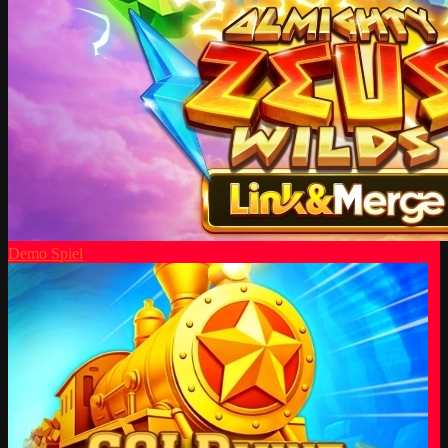
Demo Spiel