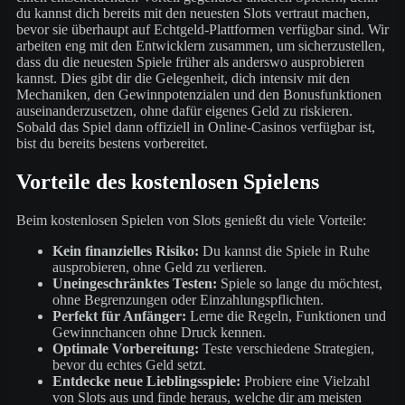
du kannst dich bereits mit den neuesten Slots vertraut machen,
bevor sie überhaupt auf Echtgeld-Plattformen verfügbar sind. Wir
arbeiten eng mit den Entwicklern zusammen, um sicherzustellen,
dass du die neuesten Spiele früher als anderswo ausprobieren
kannst. Dies gibt dir die Gelegenheit, dich intensiv mit den
Mechaniken, den Gewinnpotenzialen und den Bonusfunktionen
auseinanderzusetzen, ohne dafür eigenes Geld zu riskieren.
Sobald das Spiel dann offiziell in Online-Casinos verfügbar ist,
bist du bereits bestens vorbereitet.
Vorteile des kostenlosen Spielens
Beim kostenlosen Spielen von Slots genießt du viele Vorteile:
Kein finanzielles Risiko:
Du kannst die Spiele in Ruhe
ausprobieren, ohne Geld zu verlieren.
Uneingeschränktes Testen:
Spiele so lange du möchtest,
ohne Begrenzungen oder Einzahlungspflichten.
Perfekt für Anfänger:
Lerne die Regeln, Funktionen und
Gewinnchancen ohne Druck kennen.
Optimale Vorbereitung:
Teste verschiedene Strategien,
bevor du echtes Geld setzt.
Entdecke neue Lieblingsspiele:
Probiere eine Vielzahl
von Slots aus und finde heraus, welche dir am meisten