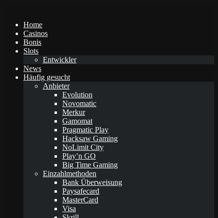
Home
Casinos
Bonis
Slots
Entwickler
News
Häufig gesucht
Anbieter
Evolution
Novomatic
Merkur
Gamomat
Pragmatic Play
Hacksaw Gaming
NoLimit City
Play’n GO
Big Time Gaming
Einzahlmethoden
Bank Überweisung
Paysafecard
MasterCard
Visa
Skrill