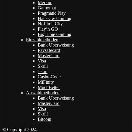
Merkur
Gamomat
Pragmatic Play
Hacksaw Gaming
NoLimit City
Play’n GO
Big Time Gaming
Einzahlmethoden
Bank Überweisung
Paysafecard
MasterCard
Visa
Skrill
Jeton
CashtoCode
MiFinity
MuchBetter
Auszahlmethoden
Bank Überweisung
MasterCard
Visa
Skrill
Bitcoin
© Copyright 2024