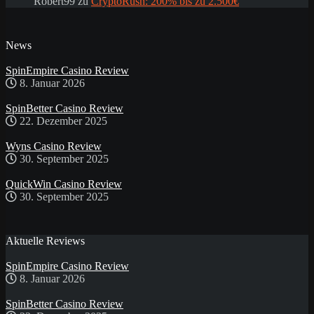
Robert99
zu
CryptoRush: 200% bis zu 2.500€
News
SpinEmpire Casino Review
8. Januar 2026
SpinBetter Casino Review
22. Dezember 2025
Wyns Casino Review
30. September 2025
QuickWin Casino Review
30. September 2025
Aktuelle Reviews
SpinEmpire Casino Review
8. Januar 2026
SpinBetter Casino Review