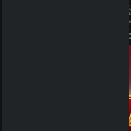
JAHRESUMSATZ:
JAHRES
1.000.000€
1.000.00
BESITZER:
BESITZE
Liernin
Liernin
Enterprises
Enterpri
LTD
LTD
LIZENZ:
LIZENZ:
Komoren
Komore
(Anjouan)
(Anjoua
Neueste
Beiträge
SpinEmpir
e Casino
Review
SpinBetter
Casino
Review
Wyns
Casino