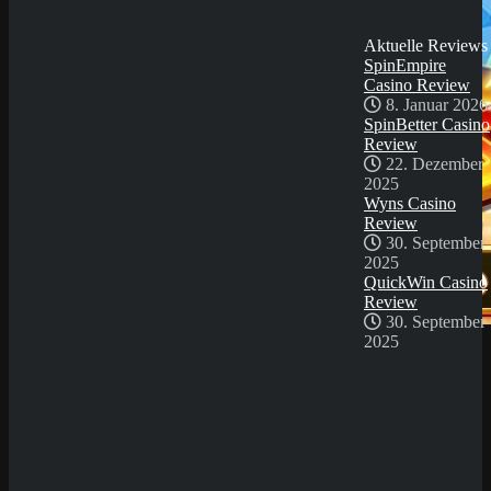
30. September
2025
Aktuelle Reviews
SpinEmpire
Casino Review
8. Januar 2026
SpinBetter Casino
Review
22. Dezember
2025
Wyns Casino
Review
30. September
2025
QuickWin Casino
Review
30. September
Demo Spiel
2025