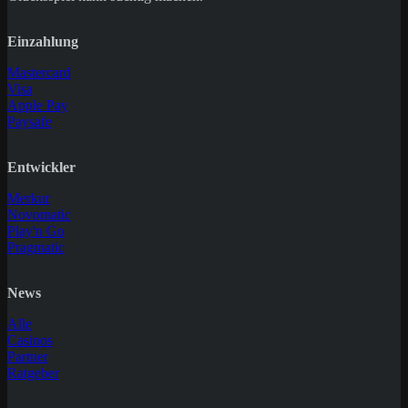
Einzahlung
Mastercard
Visa
Apple Pay
Paysafe
Entwickler
Merkur
Novomatic
Play'n Go
Pragmatic
News
Alle
Casinos
Partner
Ratgeber