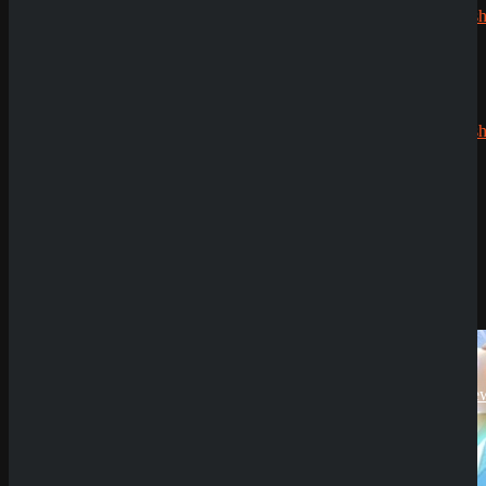
CryptoRush
200% bis
zu 2.500€
Echtgeldmodus
Robert99
Demoversion
zu
Having issues with
Baccarat
?
CryptoRush
200% bis
zu 2.500€
News
SpinEmpire Casino
Submit
Review
Sicher dir einen 100% Bonus bis 500€ und spiele
8. Januar 2026
Baccarat
SpinBetter Casino
Try Our Featured Games
Review
22. Dezember
2025
Wyns Casino Revie
30. September
2025
QuickWin Casino
Review