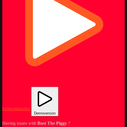
Echtgeldmodus
Demoversion
Having issues with
Bust The Piggy
?