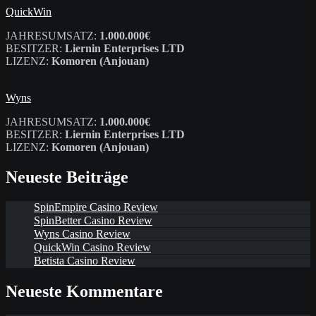
QuickWin
JAHRESUMSATZ:
1.000.000€
BESITZER:
Liernin Enterprises LTD
LIZENZ:
Komoren (Anjouan)
Wyns
JAHRESUMSATZ:
1.000.000€
BESITZER:
Liernin Enterprises LTD
LIZENZ:
Komoren (Anjouan)
Neueste Beiträge
SpinEmpire Casino Review
SpinBetter Casino Review
Wyns Casino Review
QuickWin Casino Review
Betista Casino Review
Neueste Kommentare