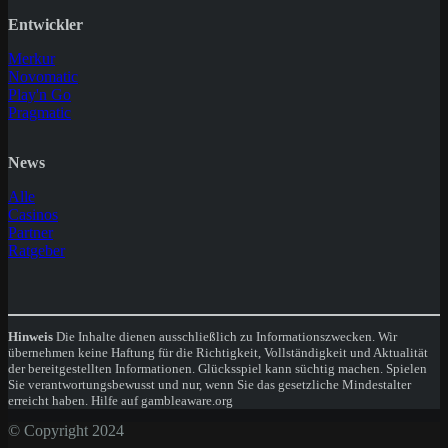
Entwickler
Merkur
Novomatic
Play'n Go
Pragmatic
News
Alle
Casinos
Partner
Ratgeber
Hinweis
Die Inhalte dienen ausschließlich zu Informationszwecken. Wir
übernehmen keine Haftung für die Richtigkeit, Vollständigkeit und Aktualität
der bereitgestellten Informationen. Glücksspiel kann süchtig machen. Spielen
Sie verantwortungsbewusst und nur, wenn Sie das gesetzliche Mindestalter
erreicht haben. Hilfe auf gambleaware.org
© Copyright 2024