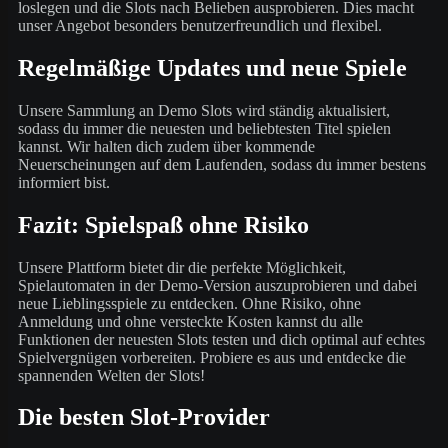
loslegen und die Slots nach Belieben ausprobieren. Dies macht
unser Angebot besonders benutzerfreundlich und flexibel.
Regelmäßige Updates und neue Spiele
Unsere Sammlung an Demo Slots wird ständig aktualisiert,
sodass du immer die neuesten und beliebtesten Titel spielen
kannst. Wir halten dich zudem über kommende
Neuerscheinungen auf dem Laufenden, sodass du immer bestens
informiert bist.
Fazit: Spielspaß ohne Risiko
Unsere Plattform bietet dir die perfekte Möglichkeit,
Spielautomaten in der Demo-Version auszuprobieren und dabei
neue Lieblingsspiele zu entdecken. Ohne Risiko, ohne
Anmeldung und ohne versteckte Kosten kannst du alle
Funktionen der neuesten Slots testen und dich optimal auf echtes
Spielvergnügen vorbereiten. Probiere es aus und entdecke die
spannenden Welten der Slots!
Die besten Slot-Provider