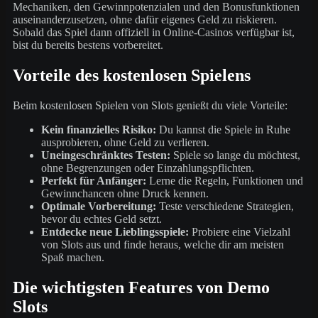
Mechaniken, den Gewinnpotenzialen und den Bonusfunktionen
auseinanderzusetzen, ohne dafür eigenes Geld zu riskieren.
Sobald das Spiel dann offiziell in Online-Casinos verfügbar ist,
bist du bereits bestens vorbereitet.
Vorteile des kostenlosen Spielens
Beim kostenlosen Spielen von Slots genießt du viele Vorteile:
Kein finanzielles Risiko:
Du kannst die Spiele in Ruhe
ausprobieren, ohne Geld zu verlieren.
Uneingeschränktes Testen:
Spiele so lange du möchtest,
ohne Begrenzungen oder Einzahlungspflichten.
Perfekt für Anfänger:
Lerne die Regeln, Funktionen und
Gewinnchancen ohne Druck kennen.
Optimale Vorbereitung:
Teste verschiedene Strategien,
bevor du echtes Geld setzt.
Entdecke neue Lieblingsspiele:
Probiere eine Vielzahl
von Slots aus und finde heraus, welche dir am meisten
Spaß machen.
Die wichtigsten Features von Demo
Slots