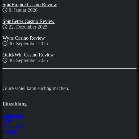
SpinEmpire Casino Review
8. Januar 2026
SpinBetter Casino Review
22. Dezember 2025
Wyns Casino Review
30. September 2025
QuickWin Casino Review
30. September 2025
Glücksspiel kann süchtig machen.
Einzahlung
Mastercard
Visa
Apple Pay
Paysafe