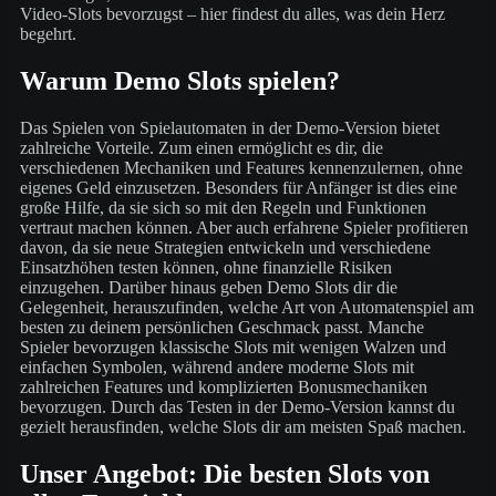
Video-Slots bevorzugst – hier findest du alles, was dein Herz
begehrt.
Warum Demo Slots spielen?
Das Spielen von Spielautomaten in der Demo-Version bietet
zahlreiche Vorteile. Zum einen ermöglicht es dir, die
verschiedenen Mechaniken und Features kennenzulernen, ohne
eigenes Geld einzusetzen. Besonders für Anfänger ist dies eine
große Hilfe, da sie sich so mit den Regeln und Funktionen
vertraut machen können. Aber auch erfahrene Spieler profitieren
davon, da sie neue Strategien entwickeln und verschiedene
Einsatzhöhen testen können, ohne finanzielle Risiken
einzugehen. Darüber hinaus geben Demo Slots dir die
Gelegenheit, herauszufinden, welche Art von Automatenspiel am
besten zu deinem persönlichen Geschmack passt. Manche
Spieler bevorzugen klassische Slots mit wenigen Walzen und
einfachen Symbolen, während andere moderne Slots mit
zahlreichen Features und komplizierten Bonusmechaniken
bevorzugen. Durch das Testen in der Demo-Version kannst du
gezielt herausfinden, welche Slots dir am meisten Spaß machen.
Unser Angebot: Die besten Slots von