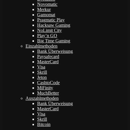
Novomatic
Merkur
Gamomat
Pragmatic Play
Hacksaw Gaming
NoLimit City
Play’n GO
Big Time Gaming
Einzahlmethoden
Bank Überweisung
Paysafecard
MasterCard
Visa
Skrill
Jeton
CashtoCode
MiFinity
MuchBetter
Auszahlmethoden
Bank Überweisung
MasterCard
Visa
Skrill
Bitcoin