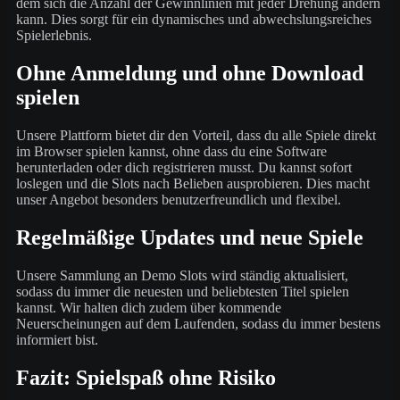
dem sich die Anzahl der Gewinnlinien mit jeder Drehung ändern
kann. Dies sorgt für ein dynamisches und abwechslungsreiches
Spielerlebnis.
Ohne Anmeldung und ohne Download
spielen
Unsere Plattform bietet dir den Vorteil, dass du alle Spiele direkt
im Browser spielen kannst, ohne dass du eine Software
herunterladen oder dich registrieren musst. Du kannst sofort
loslegen und die Slots nach Belieben ausprobieren. Dies macht
unser Angebot besonders benutzerfreundlich und flexibel.
Regelmäßige Updates und neue Spiele
Unsere Sammlung an Demo Slots wird ständig aktualisiert,
sodass du immer die neuesten und beliebtesten Titel spielen
kannst. Wir halten dich zudem über kommende
Neuerscheinungen auf dem Laufenden, sodass du immer bestens
informiert bist.
Fazit: Spielspaß ohne Risiko