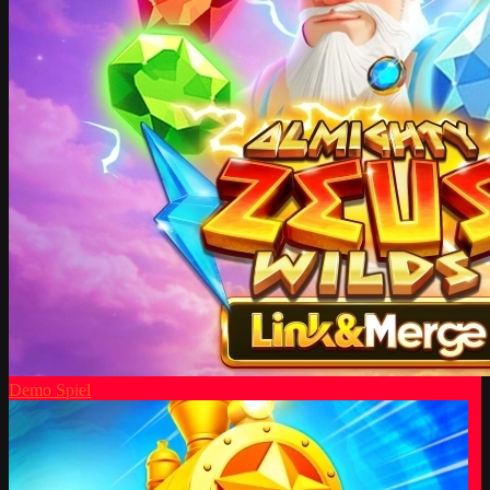
Demo Spiel