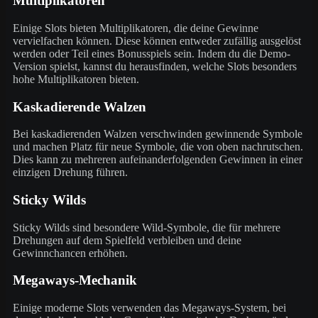
Multiplikatoren
Einige Slots bieten Multiplikatoren, die deine Gewinne
vervielfachen können. Diese können entweder zufällig ausgelöst
werden oder Teil eines Bonusspiels sein. Indem du die Demo-
Version spielst, kannst du herausfinden, welche Slots besonders
hohe Multiplikatoren bieten.
Kaskadierende Walzen
Bei kaskadierenden Walzen verschwinden gewinnende Symbole
und machen Platz für neue Symbole, die von oben nachrutschen.
Dies kann zu mehreren aufeinanderfolgenden Gewinnen in einer
einzigen Drehung führen.
Sticky Wilds
Sticky Wilds sind besondere Wild-Symbole, die für mehrere
Drehungen auf dem Spielfeld verbleiben und deine
Gewinnchancen erhöhen.
Megaways-Mechanik
Einige moderne Slots verwenden das Megaways-System, bei