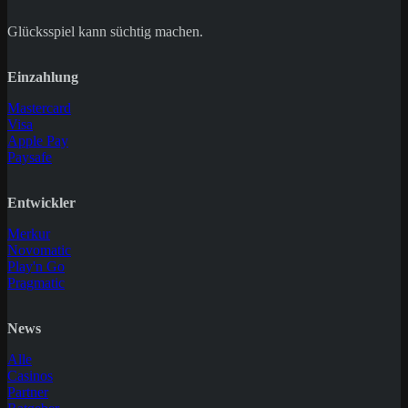
Glücksspiel kann süchtig machen.
Einzahlung
Mastercard
Visa
Apple Pay
Paysafe
Entwickler
Merkur
Novomatic
Play'n Go
Pragmatic
News
Alle
Casinos
Partner