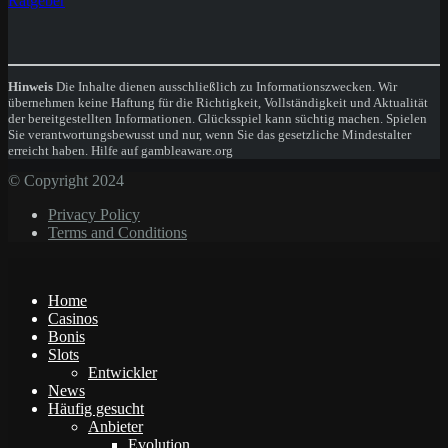
Ratgeber
Hinweis
Die Inhalte dienen ausschließlich zu Informationszwecken. Wir
übernehmen keine Haftung für die Richtigkeit, Vollständigkeit und Aktualität
der bereitgestellten Informationen. Glücksspiel kann süchtig machen. Spielen
Sie verantwortungsbewusst und nur, wenn Sie das gesetzliche Mindestalter
erreicht haben. Hilfe auf gambleaware.org
© Copyright 2024
Privacy Policy
Terms and Conditions
Home
Casinos
Bonis
Slots
Entwickler
News
Häufig gesucht
Anbieter
Evolution