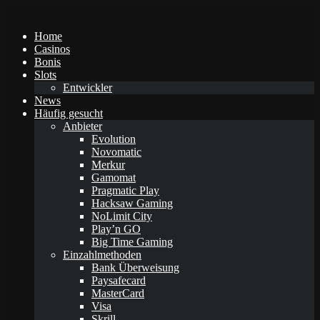
Home
Casinos
Bonis
Slots
Entwickler
News
Häufig gesucht
Anbieter
Evolution
Novomatic
Merkur
Gamomat
Pragmatic Play
Hacksaw Gaming
NoLimit City
Play’n GO
Big Time Gaming
Einzahlmethoden
Bank Überweisung
Paysafecard
MasterCard
Visa
Skrill