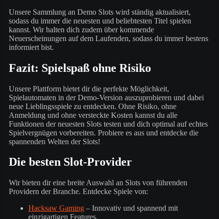
Unsere Sammlung an Demo Slots wird ständig aktualisiert,
sodass du immer die neuesten und beliebtesten Titel spielen
kannst. Wir halten dich zudem über kommende
Neuerscheinungen auf dem Laufenden, sodass du immer bestens
informiert bist.
Fazit: Spielspaß ohne Risiko
Unsere Plattform bietet dir die perfekte Möglichkeit,
Spielautomaten in der Demo-Version auszuprobieren und dabei
neue Lieblingsspiele zu entdecken. Ohne Risiko, ohne
Anmeldung und ohne versteckte Kosten kannst du alle
Funktionen der neuesten Slots testen und dich optimal auf echtes
Spielvergnügen vorbereiten. Probiere es aus und entdecke die
spannenden Welten der Slots!
Die besten Slot-Provider
Wir bieten dir eine breite Auswahl an Slots von führenden
Providern der Branche. Entdecke Spiele von:
Hacksaw Gaming
– Innovativ und spannend mit
einzigartigen Features.