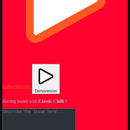
Echtgeldmodus
Demoversion
Having issues with
Classic Chilli
?