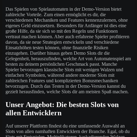
Das Spielen von Spielautomaten in der Demo-Version bietet
zahlreiche Vorteile. Zum einen ermöglicht es dir, die
verschiedenen Mechaniken und Features kennenzulernen, ohne
eigenes Geld einzusetzen. Besonders für Anfänger ist dies eine
große Hilfe, da sie sich so mit den Regeln und Funktionen
vertraut machen können. Aber auch erfahrene Spieler profitieren
davon, da sie neue Strategien entwickeln und verschiedene
Einsatzhöhen testen können, ohne finanzielle Risiken
einzugehen. Darüber hinaus geben Demo Slots dir die
Gelegenheit, herauszufinden, welche Art von Automatenspiel am
besten zu deinem persönlichen Geschmack passt. Manche
Spieler bevorzugen klassische Slots mit wenigen Walzen und
einfachen Symbolen, während andere moderne Slots mit
zahlreichen Features und komplizierten Bonusmechaniken
bevorzugen. Durch das Testen in der Demo-Version kannst du
gezielt herausfinden, welche Slots dir am meisten Spaß machen.
Unser Angebot: Die besten Slots von
allen Entwicklern
Auf unserer Plattform findest du eine umfassende Auswahl an
Slots von allen namhaften Entwicklern der Branche. Egal, ob du
Slots mit Freispielen, Multiplikatoren, kaskadierenden Walzen