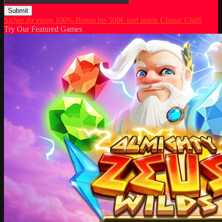
Submit
Sicher dir einen 100% Bonus bis 500€ und spiele Classic Chilli
Try Our Featured Games