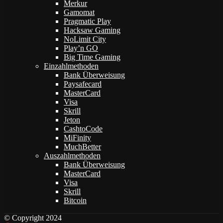
Merkur
Gamomat
Pragmatic Play
Hacksaw Gaming
NoLimit City
Play’n GO
Big Time Gaming
Einzahlmethoden
Bank Überweisung
Paysafecard
MasterCard
Visa
Skrill
Jeton
CashtoCode
MiFinity
MuchBetter
Auszahlmethoden
Bank Überweisung
MasterCard
Visa
Skrill
Bitcoin
© Copyright 2024