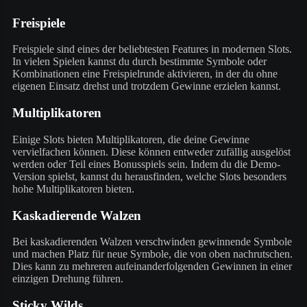
Freispiele
Freispiele sind eines der beliebtesten Features in modernen Slots.
In vielen Spielen kannst du durch bestimmte Symbole oder
Kombinationen eine Freispielrunde aktivieren, in der du ohne
eigenen Einsatz drehst und trotzdem Gewinne erzielen kannst.
Multiplikatoren
Einige Slots bieten Multiplikatoren, die deine Gewinne
vervielfachen können. Diese können entweder zufällig ausgelöst
werden oder Teil eines Bonusspiels sein. Indem du die Demo-
Version spielst, kannst du herausfinden, welche Slots besonders
hohe Multiplikatoren bieten.
Kaskadierende Walzen
Bei kaskadierenden Walzen verschwinden gewinnende Symbole
und machen Platz für neue Symbole, die von oben nachrutschen.
Dies kann zu mehreren aufeinanderfolgenden Gewinnen in einer
einzigen Drehung führen.
Sticky Wilds