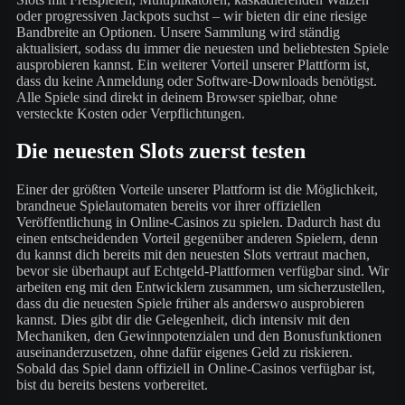
oder progressiven Jackpots suchst – wir bieten dir eine riesige
Bandbreite an Optionen. Unsere Sammlung wird ständig
aktualisiert, sodass du immer die neuesten und beliebtesten Spiele
ausprobieren kannst. Ein weiterer Vorteil unserer Plattform ist,
dass du keine Anmeldung oder Software-Downloads benötigst.
Alle Spiele sind direkt in deinem Browser spielbar, ohne
versteckte Kosten oder Verpflichtungen.
Die neuesten Slots zuerst testen
Einer der größten Vorteile unserer Plattform ist die Möglichkeit,
brandneue Spielautomaten bereits vor ihrer offiziellen
Veröffentlichung in Online-Casinos zu spielen. Dadurch hast du
einen entscheidenden Vorteil gegenüber anderen Spielern, denn
du kannst dich bereits mit den neuesten Slots vertraut machen,
bevor sie überhaupt auf Echtgeld-Plattformen verfügbar sind. Wir
arbeiten eng mit den Entwicklern zusammen, um sicherzustellen,
dass du die neuesten Spiele früher als anderswo ausprobieren
kannst. Dies gibt dir die Gelegenheit, dich intensiv mit den
Mechaniken, den Gewinnpotenzialen und den Bonusfunktionen
auseinanderzusetzen, ohne dafür eigenes Geld zu riskieren.
Sobald das Spiel dann offiziell in Online-Casinos verfügbar ist,
bist du bereits bestens vorbereitet.