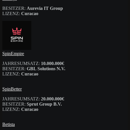
BESITZER:
Aurevia IT Group
LIZENZ:
Curacao
SpinEmpire
JAHRESUMSATZ:
10.000.000€
BESITZER:
GBL Solutions N.V.
LIZENZ:
Curacao
SpinBetter
JAHRESUMSATZ:
20.000.000€
BESITZER:
Sprut Group B.V.
LIZENZ:
Curacao
Betista