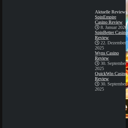
30. September
2025
Aktuelle Reviews
SpinEmpire
Casino Review
8. Januar 2026
SpinBetter Casino
Review
22. Dezember
2025
Wyns Casino
Review
30. September
2025
QuickWin Casino
Review
30. September
2025
Demo Spiel