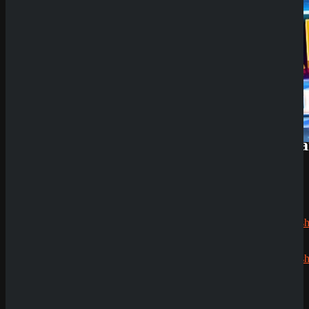
Review
QuickWin
Casino
Review
Betista
Casino
Review
Neueste
Kommenta
Alex
zu
Dazard
rami
zu
CryptoRus
Jens
zu
CryptoRush
200% bis
zu 2.500€
Silizi
zu