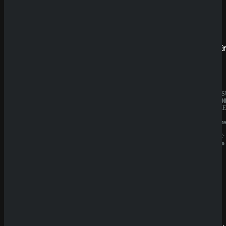
Prestige
SpinE
BESITZER:
JAHRES
Aurevia
10.000.0
IT
BESITZE
Group
GBL
LIZENZ:
Solution
Curacao
N.V.
LIZENZ:
Curacao