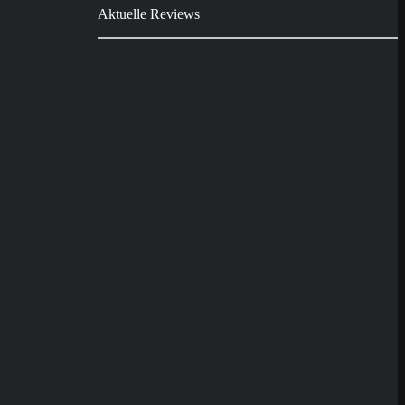
Aktuelle Reviews