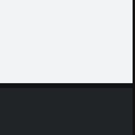
Suchen
Suchen
Neue Casinos
Prestige