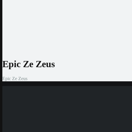
Aus
Epic Ze Zeus
Epic Ze Zeus