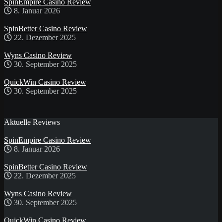
SpinEmpire Casino Review
8. Januar 2026
SpinBetter Casino Review
22. Dezember 2025
Wyns Casino Review
30. September 2025
QuickWin Casino Review
30. September 2025
Aktuelle Reviews
SpinEmpire Casino Review
8. Januar 2026
SpinBetter Casino Review
22. Dezember 2025
Wyns Casino Review
30. September 2025
QuickWin Casino Review