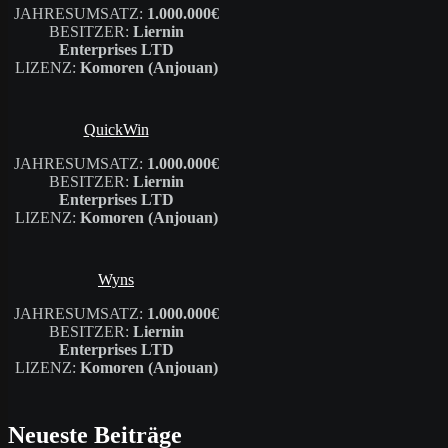
JAHRESUMSATZ:
1.000.000€
BESITZER:
Liernin
Enterprises LTD
LIZENZ:
Komoren (Anjouan)
QuickWin
JAHRESUMSATZ:
1.000.000€
BESITZER:
Liernin
Enterprises LTD
LIZENZ:
Komoren (Anjouan)
Wyns
JAHRESUMSATZ:
1.000.000€
BESITZER:
Liernin
Enterprises LTD
LIZENZ:
Komoren (Anjouan)
Neueste Beiträge