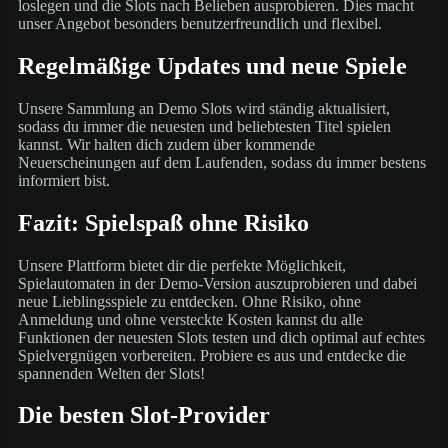
loslegen und die Slots nach Belieben ausprobieren. Dies macht
unser Angebot besonders benutzerfreundlich und flexibel.
Regelmäßige Updates und neue Spiele
Unsere Sammlung an Demo Slots wird ständig aktualisiert,
sodass du immer die neuesten und beliebtesten Titel spielen
kannst. Wir halten dich zudem über kommende
Neuerscheinungen auf dem Laufenden, sodass du immer bestens
informiert bist.
Fazit: Spielspaß ohne Risiko
Unsere Plattform bietet dir die perfekte Möglichkeit,
Spielautomaten in der Demo-Version auszuprobieren und dabei
neue Lieblingsspiele zu entdecken. Ohne Risiko, ohne
Anmeldung und ohne versteckte Kosten kannst du alle
Funktionen der neuesten Slots testen und dich optimal auf echtes
Spielvergnügen vorbereiten. Probiere es aus und entdecke die
spannenden Welten der Slots!
Die besten Slot-Provider