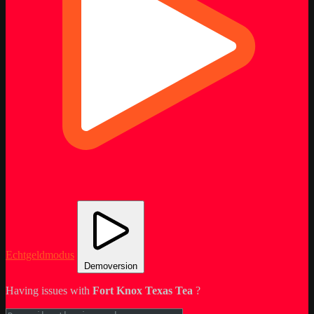
Echtgeldmodus
Demoversion
Having issues with
Fort Knox Texas Tea
?