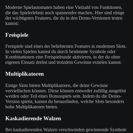
Moderne Spielautomaten haben eine Vielzahl von Funktionen,
die das Spielerlebnis noch spannender machen. Hier sind einige
der wichtigsten Features, die du in den Demo-Versionen testen
kannst:
Freispiele
Freispiele sind eines der beliebtesten Features in modernen Slots.
In vielen Spielen kannst du durch bestimmte Symbole oder
Kombinationen eine Freispielrunde aktivieren, in der du ohne
eigenen Einsatz drehst und trotzdem Gewinne erzielen kannst.
Multiplikatoren
Einige Slots bieten Multiplikatoren, die deine Gewinne
vervielfachen können. Diese können entweder zufällig ausgelöst
werden oder Teil eines Bonusspiels sein. Indem du die Demo-
Version spielst, kannst du herausfinden, welche Slots besonders
hohe Multiplikatoren bieten.
Kaskadierende Walzen
Bei kaskadierenden Walzen verschwinden gewinnende Symbole