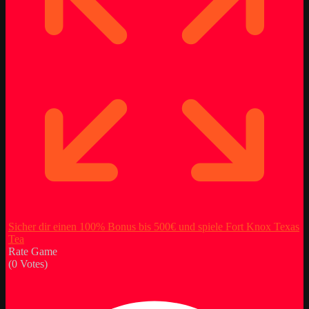
Sicher dir einen 100% Bonus bis 500€ und spiele Fort Knox Texas
Tea
Rate Game
(
0
Votes)