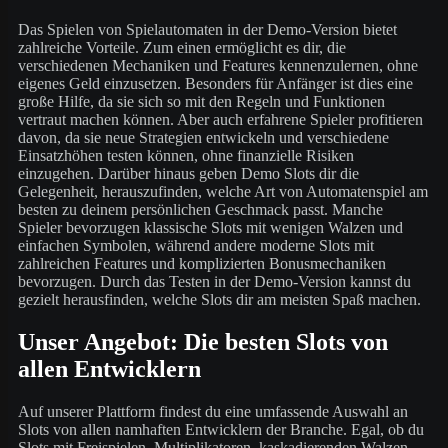
Das Spielen von Spielautomaten in der Demo-Version bietet
zahlreiche Vorteile. Zum einen ermöglicht es dir, die
verschiedenen Mechaniken und Features kennenzulernen, ohne
eigenes Geld einzusetzen. Besonders für Anfänger ist dies eine
große Hilfe, da sie sich so mit den Regeln und Funktionen
vertraut machen können. Aber auch erfahrene Spieler profitieren
davon, da sie neue Strategien entwickeln und verschiedene
Einsatzhöhen testen können, ohne finanzielle Risiken
einzugehen. Darüber hinaus geben Demo Slots dir die
Gelegenheit, herauszufinden, welche Art von Automatenspiel am
besten zu deinem persönlichen Geschmack passt. Manche
Spieler bevorzugen klassische Slots mit wenigen Walzen und
einfachen Symbolen, während andere moderne Slots mit
zahlreichen Features und komplizierten Bonusmechaniken
bevorzugen. Durch das Testen in der Demo-Version kannst du
gezielt herausfinden, welche Slots dir am meisten Spaß machen.
Unser Angebot: Die besten Slots von
allen Entwicklern
Auf unserer Plattform findest du eine umfassende Auswahl an
Slots von allen namhaften Entwicklern der Branche. Egal, ob du
Slots mit Freispielen, Multiplikatoren, kaskadierenden Walzen