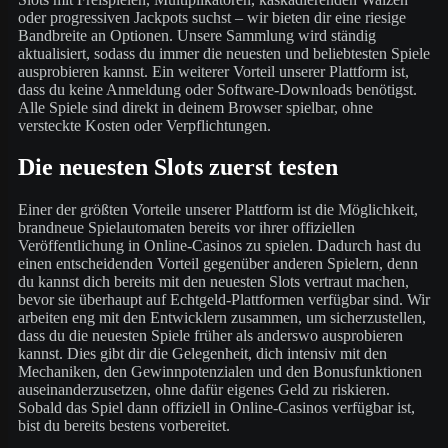
oder progressiven Jackpots suchst – wir bieten dir eine riesige
Bandbreite an Optionen. Unsere Sammlung wird ständig
aktualisiert, sodass du immer die neuesten und beliebtesten Spiele
ausprobieren kannst. Ein weiterer Vorteil unserer Plattform ist,
dass du keine Anmeldung oder Software-Downloads benötigst.
Alle Spiele sind direkt in deinem Browser spielbar, ohne
versteckte Kosten oder Verpflichtungen.
Die neuesten Slots zuerst testen
Einer der größten Vorteile unserer Plattform ist die Möglichkeit,
brandneue Spielautomaten bereits vor ihrer offiziellen
Veröffentlichung in Online-Casinos zu spielen. Dadurch hast du
einen entscheidenden Vorteil gegenüber anderen Spielern, denn
du kannst dich bereits mit den neuesten Slots vertraut machen,
bevor sie überhaupt auf Echtgeld-Plattformen verfügbar sind. Wir
arbeiten eng mit den Entwicklern zusammen, um sicherzustellen,
dass du die neuesten Spiele früher als anderswo ausprobieren
kannst. Dies gibt dir die Gelegenheit, dich intensiv mit den
Mechaniken, den Gewinnpotenzialen und den Bonusfunktionen
auseinanderzusetzen, ohne dafür eigenes Geld zu riskieren.
Sobald das Spiel dann offiziell in Online-Casinos verfügbar ist,
bist du bereits bestens vorbereitet.