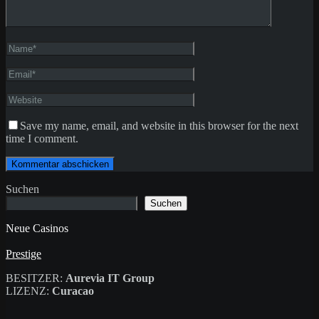
Save my name, email, and website in this browser for the next
time I comment.
Suchen
Suchen
Neue Casinos
Prestige
BESITZER:
Aurevia IT Group
LIZENZ:
Curacao