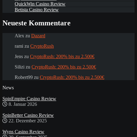
QuickWin Casino Review
Betista Casino Review
Neueste Kommentare
Alex
zu
Dazard
rami
zu
CryptoRush
Jens
zu
CryptoRush: 200% bis zu 2.500€
Silizi
zu
CryptoRush: 200% bis zu 2.500€
Robert99
zu
CryptoRush: 200% bis zu 2.500€
News
SpinEmpire Casino Review
8. Januar 2026
SpinBetter Casino Review
22. Dezember 2025
Wyns Casino Review