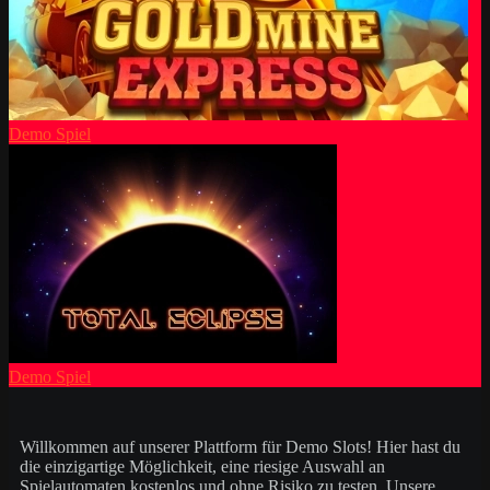
Demo Spiel
Demo Spiel
Willkommen auf unserer Plattform für Demo Slots! Hier hast du
die einzigartige Möglichkeit, eine riesige Auswahl an
Spielautomaten kostenlos und ohne Risiko zu testen. Unsere