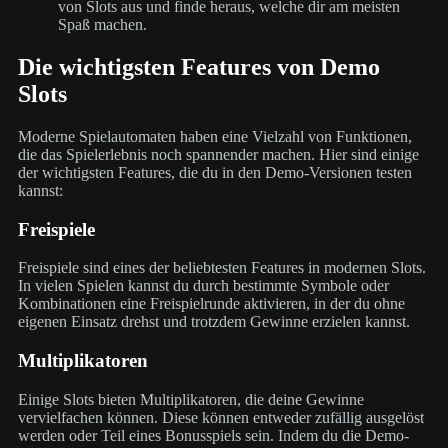
von Slots aus und finde heraus, welche dir am meisten
Spaß machen.
Die wichtigsten Features von Demo
Slots
Moderne Spielautomaten haben eine Vielzahl von Funktionen,
die das Spielerlebnis noch spannender machen. Hier sind einige
der wichtigsten Features, die du in den Demo-Versionen testen
kannst:
Freispiele
Freispiele sind eines der beliebtesten Features in modernen Slots.
In vielen Spielen kannst du durch bestimmte Symbole oder
Kombinationen eine Freispielrunde aktivieren, in der du ohne
eigenen Einsatz drehst und trotzdem Gewinne erzielen kannst.
Multiplikatoren
Einige Slots bieten Multiplikatoren, die deine Gewinne
vervielfachen können. Diese können entweder zufällig ausgelöst
werden oder Teil eines Bonusspiels sein. Indem du die Demo-