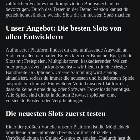
zahlreichen Features und komplizierten Bonusmechaniken
bevorzugen. Durch das Testen in der Demo-Version kannst du
gezielt herausfinden, welche Slots dir am meisten Spaß machen.
Unser Angebot: Die besten Slots von
allen Entwicklern
Auf unserer Plattform findest du eine umfassende Auswahl an
Slots von allen namhaften Entwicklern der Branche. Egal, ob du
Slots mit Freispielen, Multiplikatoren, kaskadierenden Walzen
oder progressiven Jackpots suchst – wir bieten dir eine riesige
Bandbreite an Optionen. Unsere Sammlung wird ständig
aktualisiert, sodass du immer die neuesten und beliebtesten Spiele
ausprobieren kannst. Ein weiterer Vorteil unserer Plattform ist,
dass du keine Anmeldung oder Software-Downloads benötigst.
Alle Spiele sind direkt in deinem Browser spielbar, ohne
versteckte Kosten oder Verpflichtungen.
Die neuesten Slots zuerst testen
Einer der größten Vorteile unserer Plattform ist die Möglichkeit,
brandneue Spielautomaten bereits vor ihrer offiziellen
Veröffentlichung in Online-Casinos zu spielen. Dadurch hast du