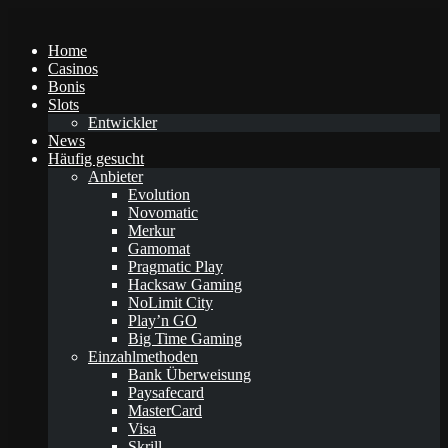
Home
Casinos
Bonis
Slots
Entwickler
News
Häufig gesucht
Anbieter
Evolution
Novomatic
Merkur
Gamomat
Pragmatic Play
Hacksaw Gaming
NoLimit City
Play’n GO
Big Time Gaming
Einzahlmethoden
Bank Überweisung
Paysafecard
MasterCard
Visa
Skrill