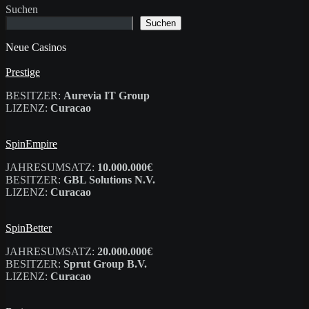
Suchen
Suchen
Neue Casinos
Prestige
BESITZER:
Aurevia IT Group
LIZENZ:
Curacao
SpinEmpire
JAHRESUMSATZ:
10.000.000€
BESITZER:
GBL Solutions N.V.
LIZENZ:
Curacao
SpinBetter
JAHRESUMSATZ:
20.000.000€
BESITZER:
Sprut Group B.V.
LIZENZ:
Curacao