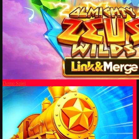
Demo Spiel