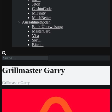
Jeton
CashtoCode
MiFinity
MuchBetter
Auszahlmethoden
Bank Überweisung
MasterCard
Visa
Skrill
Bitcoin
Grillmaster Garry
Grillmaster Garry