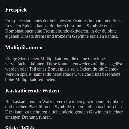
Freispiele
Freispiele sind eines der beliebtesten Features in modernen Slots.
In vielen Spielen kannst du durch bestimmte Symbole oder
Kombinationen eine Freispielrunde aktivieren, in der du ohne
eigenen Einsatz drehst und trotzdem Gewinne erzielen kannst.
Multiplikatoren
Einige Slots bieten Multiplikatoren, die deine Gewinne
vervielfachen können. Diese können entweder zufällig ausgelöst
werden oder Teil eines Bonusspiels sein. Indem du die Demo-
Version spielst, kannst du herausfinden, welche Slots besonders
hohe Multiplikatoren bieten.
Kaskadierende Walzen
Bei kaskadierenden Walzen verschwinden gewinnende Symbole
und machen Platz für neue Symbole, die von oben nachrutschen.
Dies kann zu mehreren aufeinanderfolgenden Gewinnen in einer
einzigen Drehung führen.
Sticky Wilds