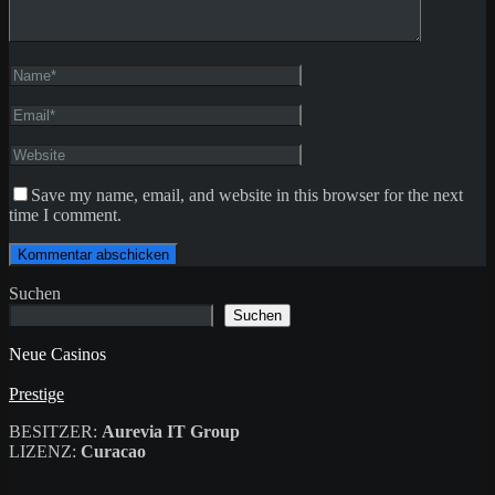
Save my name, email, and website in this browser for the next
time I comment.
Suchen
Suchen
Neue Casinos
Prestige
BESITZER:
Aurevia IT Group
LIZENZ:
Curacao