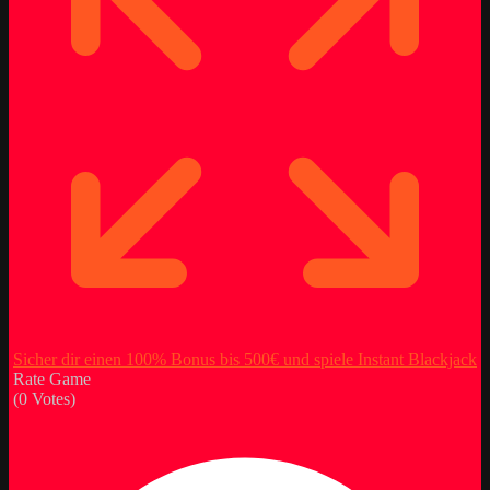
Sicher dir einen 100% Bonus bis 500€ und spiele Instant Blackjack
Rate Game
(
0
Votes)