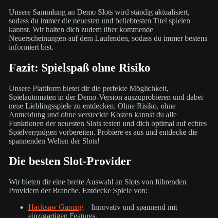
Unsere Sammlung an Demo Slots wird ständig aktualisiert,
sodass du immer die neuesten und beliebtesten Titel spielen
kannst. Wir halten dich zudem über kommende
Neuerscheinungen auf dem Laufenden, sodass du immer bestens
informiert bist.
Fazit: Spielspaß ohne Risiko
Unsere Plattform bietet dir die perfekte Möglichkeit,
Spielautomaten in der Demo-Version auszuprobieren und dabei
neue Lieblingsspiele zu entdecken. Ohne Risiko, ohne
Anmeldung und ohne versteckte Kosten kannst du alle
Funktionen der neuesten Slots testen und dich optimal auf echtes
Spielvergnügen vorbereiten. Probiere es aus und entdecke die
spannenden Welten der Slots!
Die besten Slot-Provider
Wir bieten dir eine breite Auswahl an Slots von führenden
Providern der Branche. Entdecke Spiele von:
Hacksaw Gaming
– Innovativ und spannend mit
einzigartigen Features.