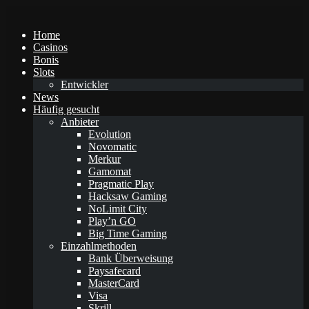
Home
Casinos
Bonis
Slots
Entwickler
News
Häufig gesucht
Anbieter
Evolution
Novomatic
Merkur
Gamomat
Pragmatic Play
Hacksaw Gaming
NoLimit City
Play’n GO
Big Time Gaming
Einzahlmethoden
Bank Überweisung
Paysafecard
MasterCard
Visa
Skrill