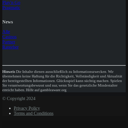
Play'n Go
Pragmatic
News
Alle
Casinos
Partner
Ratgeber
Hinweis
Die Inhalte dienen ausschließlich zu Informationszwecken. Wir
übernehmen keine Haftung für die Richtigkeit, Vollständigkeit und Aktualität
der bereitgestellten Informationen. Glücksspiel kann süchtig machen. Spielen
Sie verantwortungsbewusst und nur, wenn Sie das gesetzliche Mindestalter
erreicht haben. Hilfe auf gambleaware.org
© Copyright 2024
Privacy Policy
Terms and Conditions