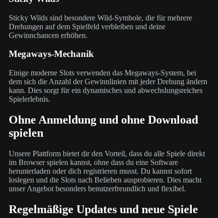
Sticky Wilds sind besondere Wild-Symbole, die für mehrere
Drehungen auf dem Spielfeld verbleiben und deine
Gewinnchancen erhöhen.
Megaways-Mechanik
Einige moderne Slots verwenden das Megaways-System, bei
dem sich die Anzahl der Gewinnlinien mit jeder Drehung ändern
kann. Dies sorgt für ein dynamisches und abwechslungsreiches
Spielerlebnis.
Ohne Anmeldung und ohne Download
spielen
Unsere Plattform bietet dir den Vorteil, dass du alle Spiele direkt
im Browser spielen kannst, ohne dass du eine Software
herunterladen oder dich registrieren musst. Du kannst sofort
loslegen und die Slots nach Belieben ausprobieren. Dies macht
unser Angebot besonders benutzerfreundlich und flexibel.
Regelmäßige Updates und neue Spiele