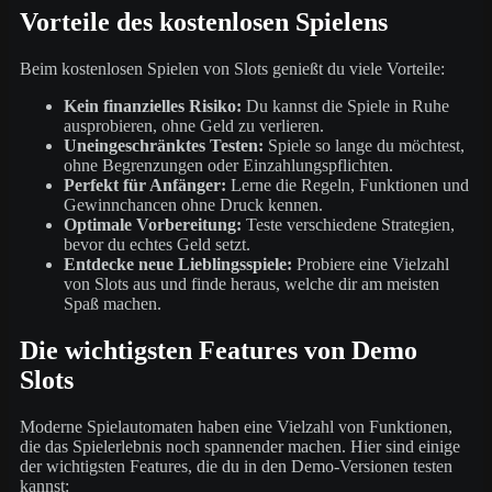
Vorteile des kostenlosen Spielens
Beim kostenlosen Spielen von Slots genießt du viele Vorteile:
Kein finanzielles Risiko:
Du kannst die Spiele in Ruhe
ausprobieren, ohne Geld zu verlieren.
Uneingeschränktes Testen:
Spiele so lange du möchtest,
ohne Begrenzungen oder Einzahlungspflichten.
Perfekt für Anfänger:
Lerne die Regeln, Funktionen und
Gewinnchancen ohne Druck kennen.
Optimale Vorbereitung:
Teste verschiedene Strategien,
bevor du echtes Geld setzt.
Entdecke neue Lieblingsspiele:
Probiere eine Vielzahl
von Slots aus und finde heraus, welche dir am meisten
Spaß machen.
Die wichtigsten Features von Demo
Slots
Moderne Spielautomaten haben eine Vielzahl von Funktionen,
die das Spielerlebnis noch spannender machen. Hier sind einige
der wichtigsten Features, die du in den Demo-Versionen testen
kannst: