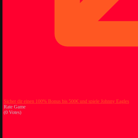
Sicher dir einen 100% Bonus bis 500€ und spiele Johnny Eagles
Rate Game
(
0
Votes)