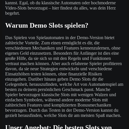
kannst. Egal, ob du klassische Automaten oder hochmoderne
Video-Slots bevorzugst – hier findest du alles, was dein Herz
begehrt.
Warum Demo Slots spielen?
Das Spielen von Spielautomaten in der Demo-Version bietet
zahlreiche Vorteile. Zum einen ermöglicht es dir, die
verschiedenen Mechaniken und Features kennenzulernen, ohne
eigenes Geld einzusetzen. Besonders für Anfänger ist dies eine
große Hilfe, da sie sich so mit den Regeln und Funktionen
vertraut machen können. Aber auch erfahrene Spieler profitieren
davon, da sie neue Strategien entwickeln und verschiedene
Einsatzhöhen testen können, ohne finanzielle Risiken
einzugehen. Darüber hinaus geben Demo Slots dir die
Gelegenheit, herauszufinden, welche Art von Automatenspiel am
besten zu deinem persönlichen Geschmack passt. Manche
Spieler bevorzugen klassische Slots mit wenigen Walzen und
einfachen Symbolen, während andere moderne Slots mit
zahlreichen Features und komplizierten Bonusmechaniken
bevorzugen. Durch das Testen in der Demo-Version kannst du
gezielt herausfinden, welche Slots dir am meisten Spaß machen.
Unser Angebot: Die besten Slots von