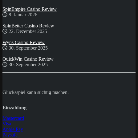
SpinEmpire Casino Review
8. Januar 2026
SpinBetter Casino Review
22. Dezember 2025
Wyns Casino Review
30. September 2025
QuickWin Casino Review
30. September 2025
Glücksspiel kann süchtig machen.
Einzahlung
Mastercard
Visa
Apple Pay
Paysafe