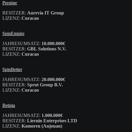
Prestige
BESITZER:
Aurevia IT Group
LIZENZ:
Curacao
SpinEmpire
JAHRESUMSATZ:
10.000.000€
BESITZER:
GBL Solutions N.V.
LIZENZ:
Curacao
SpinBetter
JAHRESUMSATZ:
20.000.000€
BESITZER:
Sprut Group B.V.
LIZENZ:
Curacao
Betista
JAHRESUMSATZ:
1.000.000€
BESITZER:
Liernin Enterprises LTD
LIZENZ:
Komoren (Anjouan)