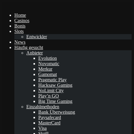
Home
Casinos
Bonis
Slots
Entwickler
News
Häufig gesucht
Anbieter
Evolution
Novomatic
Merkur
Gamomat
Pragmatic Play
Hacksaw Gaming
NoLimit City
Play’n GO
Big Time Gaming
Einzahlmethoden
Bank Überweisung
Paysafecard
MasterCard
Visa
Skrill