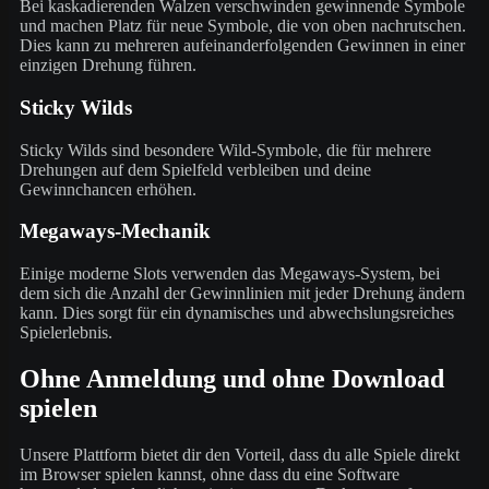
Bei kaskadierenden Walzen verschwinden gewinnende Symbole
und machen Platz für neue Symbole, die von oben nachrutschen.
Dies kann zu mehreren aufeinanderfolgenden Gewinnen in einer
einzigen Drehung führen.
Sticky Wilds
Sticky Wilds sind besondere Wild-Symbole, die für mehrere
Drehungen auf dem Spielfeld verbleiben und deine
Gewinnchancen erhöhen.
Megaways-Mechanik
Einige moderne Slots verwenden das Megaways-System, bei
dem sich die Anzahl der Gewinnlinien mit jeder Drehung ändern
kann. Dies sorgt für ein dynamisches und abwechslungsreiches
Spielerlebnis.
Ohne Anmeldung und ohne Download
spielen
Unsere Plattform bietet dir den Vorteil, dass du alle Spiele direkt
im Browser spielen kannst, ohne dass du eine Software