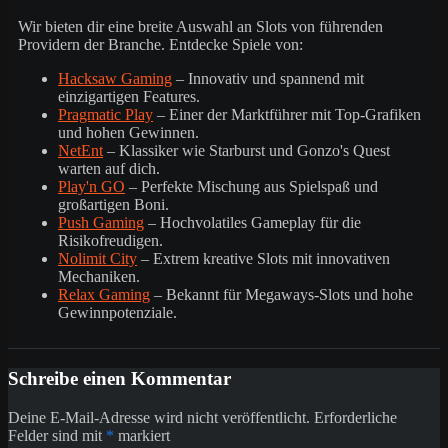
Wir bieten dir eine breite Auswahl an Slots von führenden
Providern der Branche. Entdecke Spiele von:
Hacksaw Gaming
– Innovativ und spannend mit
einzigartigen Features.
Pragmatic Play
– Einer der Marktführer mit Top-Grafiken
und hohen Gewinnen.
NetEnt
– Klassiker wie Starburst und Gonzo's Quest
warten auf dich.
Play'n GO
– Perfekte Mischung aus Spielspaß und
großartigen Boni.
Push Gaming
– Hochvolatiles Gameplay für die
Risikofreudigen.
Nolimit City
– Extrem kreative Slots mit innovativen
Mechaniken.
Relax Gaming
– Bekannt für Megaways-Slots und hohe
Gewinnpotenziale.
Schreibe einen Kommentar
Deine E-Mail-Adresse wird nicht veröffentlicht.
Erforderliche
Felder sind mit
*
markiert