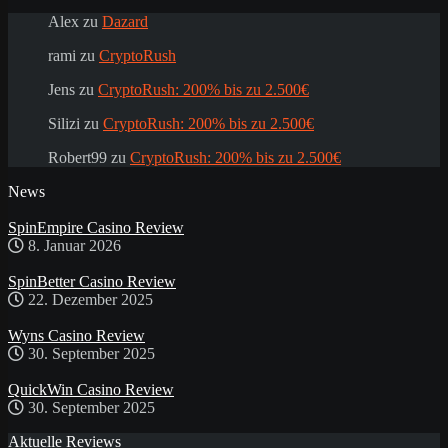
Alex
zu
Dazard
rami
zu
CryptoRush
Jens
zu
CryptoRush: 200% bis zu 2.500€
Silizi
zu
CryptoRush: 200% bis zu 2.500€
Robert99
zu
CryptoRush: 200% bis zu 2.500€
News
SpinEmpire Casino Review
8. Januar 2026
SpinBetter Casino Review
22. Dezember 2025
Wyns Casino Review
30. September 2025
QuickWin Casino Review
30. September 2025
Aktuelle Reviews