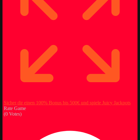
Sicher dir einen 100% Bonus bis 500€ und spiele Juicy Jackpots
Rate Game
(
0
Votes)