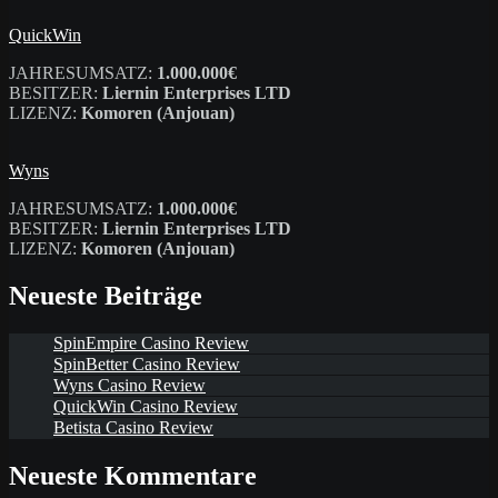
QuickWin
JAHRESUMSATZ:
1.000.000€
BESITZER:
Liernin Enterprises LTD
LIZENZ:
Komoren (Anjouan)
Wyns
JAHRESUMSATZ:
1.000.000€
BESITZER:
Liernin Enterprises LTD
LIZENZ:
Komoren (Anjouan)
Neueste Beiträge
SpinEmpire Casino Review
SpinBetter Casino Review
Wyns Casino Review
QuickWin Casino Review
Betista Casino Review
Neueste Kommentare