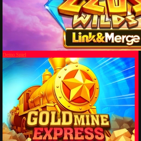
Demo Spiel