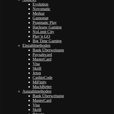
Evolution
Novomatic
Merkur
Gamomat
Pragmatic Play
Hacksaw Gaming
NoLimit City
Play’n GO
Big Time Gaming
Einzahlmethoden
Bank Überweisung
Paysafecard
MasterCard
Visa
Skrill
Jeton
CashtoCode
MiFinity
MuchBetter
Auszahlmethoden
Bank Überweisung
MasterCard
Visa
Skrill