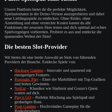
Unsere Plattform bietet dir die perfekte Möglichkeit,
Spielautomaten in der Demo-Version auszuprobieren und dabei
neue Lieblingsspiele zu entdecken. Ohne Risiko, ohne
Anmeldung und ohne versteckte Kosten kannst du alle
Funktionen der neuesten Slots testen und dich optimal auf echtes
Spielvergnügen vorbereiten. Probiere es aus und entdecke die
spannenden Welten der Slots!
Die besten Slot-Provider
Wir bieten dir eine breite Auswahl an Slots von führenden
Providern der Branche. Entdecke Spiele von:
Hacksaw Gaming
– Innovativ und spannend mit
einzigartigen Features.
Pragmatic Play
– Einer der Marktführer mit Top-Grafiken
und hohen Gewinnen.
NetEnt
– Klassiker wie Starburst und Gonzo's Quest
warten auf dich.
Play'n GO
– Perfekte Mischung aus Spielspaß und
großartigen Boni.
Push Gaming
– Hochvolatiles Gameplay für die
Risikofreudigen.