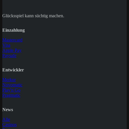
Glücksspiel kann süchtig machen.
Einzahlung
Mastercard
Visa
Apple Pay
Paysafe
Entwickler
Merkur
Novomatic
Play'n Go
Pragmatic
News
Alle
Casinos