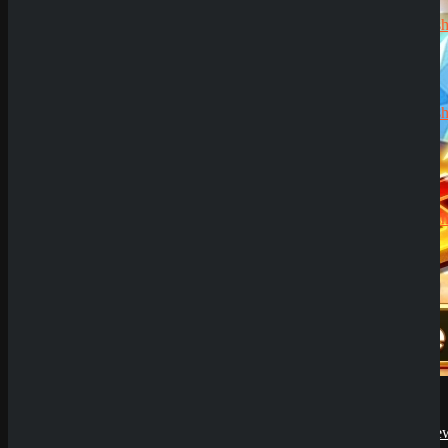
Jens
zu
CryptoRush
200% bis
zu 2.500€
Silizi
zu
CryptoRush
200% bis
zu 2.500€
Robert99
zu
CryptoRush
200% bis
zu 2.500€
News
SpinEmpire Casino
Review
8. Januar 2026
SpinBetter Casino
Review
Demo Spiel
22. Dezember
2025
Wyns Casino Revie