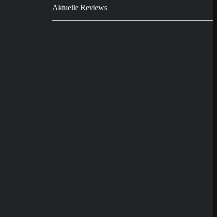
Aktuelle Reviews