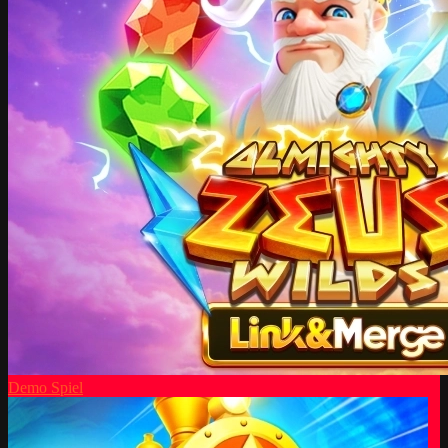
Demo Spiel