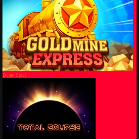
Demo Spiel