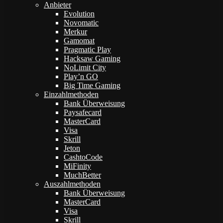
Anbieter
Evolution
Novomatic
Merkur
Gamomat
Pragmatic Play
Hacksaw Gaming
NoLimit City
Play’n GO
Big Time Gaming
Einzahlmethoden
Bank Überweisung
Paysafecard
MasterCard
Visa
Skrill
Jeton
CashtoCode
MiFinity
MuchBetter
Auszahlmethoden
Bank Überweisung
MasterCard
Visa
Skrill