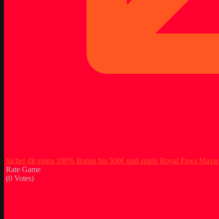
Sicher dir einen 100% Bonus bis 500€ und spiele Royal Paws Max
Rate Game
(
0
Votes)