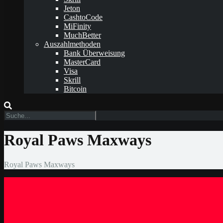
Jeton
CashtoCode
MiFinity
MuchBetter
Auszahlmethoden
Bank Überweisung
MasterCard
Visa
Skrill
Bitcoin
Royal Paws Maxways
Royal Paws Maxways