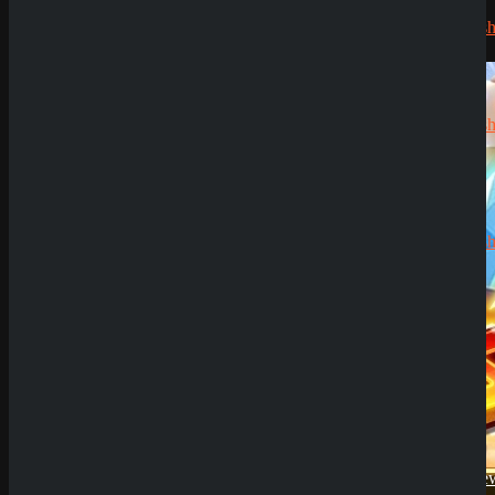
Jens
zu
Sicher dir einen 100% Bonus bis 500€ und spiele
CryptoRush
Super 7s Wild Multipliers
200% bis
Try Our Featured Games
zu 2.500€
Silizi
zu
CryptoRush
200% bis
zu 2.500€
Robert99
zu
CryptoRush
200% bis
zu 2.500€
News
SpinEmpire Casino
Review
8. Januar 2026
SpinBetter Casino
Review
22. Dezember
2025
Wyns Casino Revie