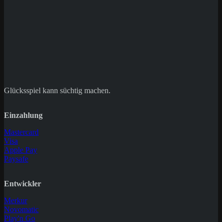
Save my name, email, and website in this
browser for the next time I comment.
Glücksspiel kann süchtig machen.
Einzahlung
Mastercard
Visa
Apple Pay
Paysafe
Entwickler
Merkur
Novomatic
Play'n Go