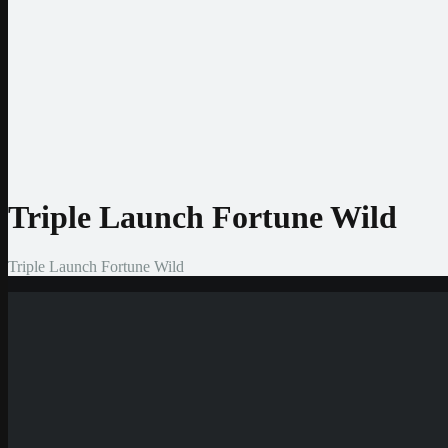
Aus
Triple Launch Fortune Wild
Triple Launch Fortune Wild