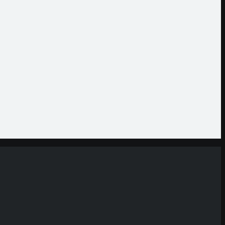
Suchen
Suchen
Neue Casinos
Prestige