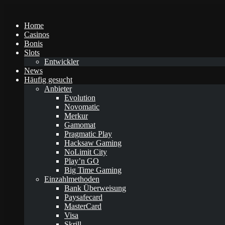
Home
Casinos
Bonis
Slots
Entwickler
News
Häufig gesucht
Anbieter
Evolution
Novomatic
Merkur
Gamomat
Pragmatic Play
Hacksaw Gaming
NoLimit City
Play’n GO
Big Time Gaming
Einzahlmethoden
Bank Überweisung
Paysafecard
MasterCard
Visa
Skrill