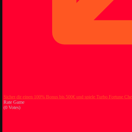
Sicher dir einen 100% Bonus bis 500€ und spiele Turbo Fortune Ch
Rate Game
(
0
Votes)