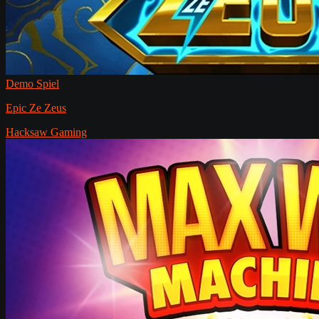
Demo Spiel
Epic Ze Zeus
Hacksaw Gaming