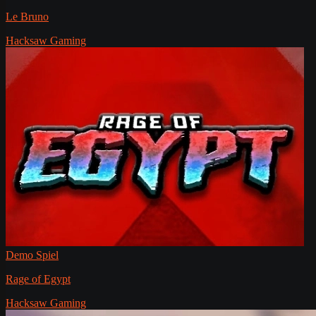
Le Bruno
Hacksaw Gaming
Demo Spiel
Rage of Egypt
Hacksaw Gaming