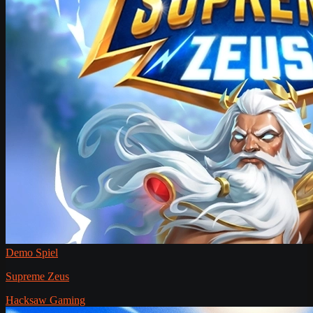
Demo Spiel
Supreme Zeus
Hacksaw Gaming