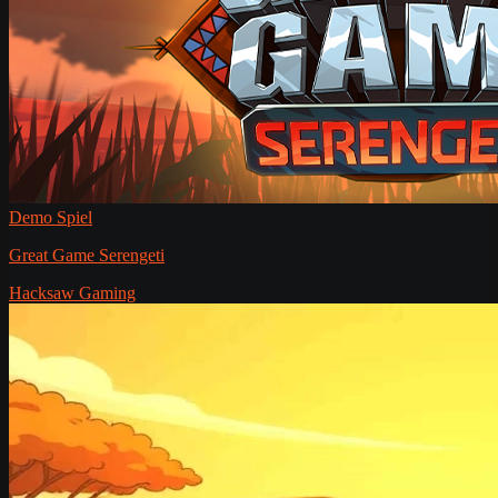
Demo Spiel
Great Game Serengeti
Hacksaw Gaming