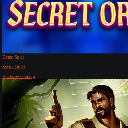
Demo Spiel
Secret Order
Hacksaw Gaming