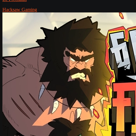
Hacksaw Gaming