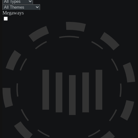
Megaways