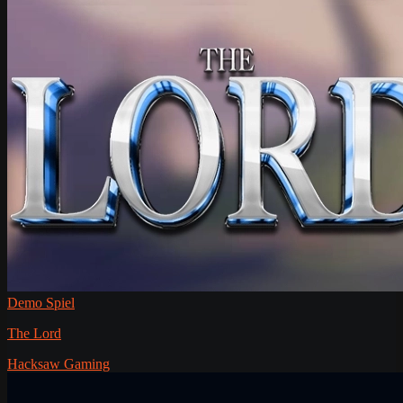
Demo Spiel
The Lord
Hacksaw Gaming