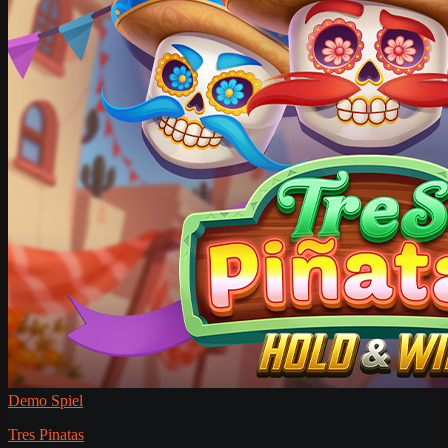
Demo Spiel
Tres Pinatas