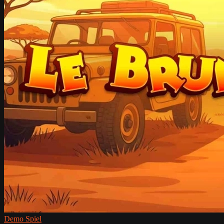
Demo Spiel