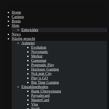
Home
Casinos
Bonis
Slots
Entwickler
News
Häufig gesucht
Anbieter
Evolution
Novomatic
Merkur
Gamomat
Pragmatic Play
Hacksaw Gaming
NoLimit City
Play’n GO
Big Time Gaming
Einzahlmethoden
Bank Überweisung
Paysafecard
MasterCard
Visa
Skrill