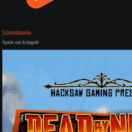
Echtgeldmodus
Spiele mit Echtgeld