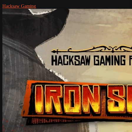
Hacksaw Gaming