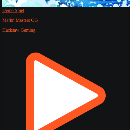
Demo Spiel
Marlin Masters OG
Hacksaw Gaming